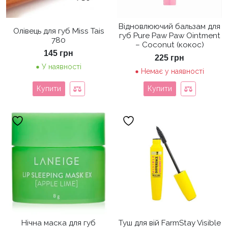
Відновлюючий бальзам для
Олівець для губ Miss Tais
губ Pure Paw Paw Ointment
780
– Coconut (кокос)
145
грн
225
грн
У наявності
Немає у наявності
Купити
Купити
Нічна маска для губ
Туш для вій FarmStay Visible