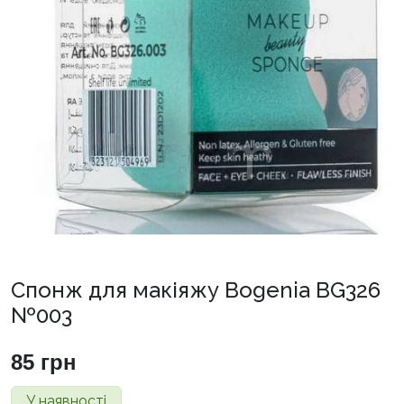
Спонж для макіяжу Bogenia BG326
№003
85
грн
У наявності