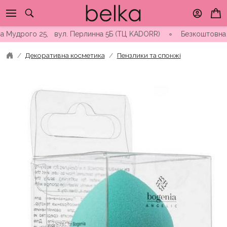
Skip
to
content
дрого 25, вул. Перлинна 5Б (ТЦ KADORR) ∘ Безкоштовна доставк
Декоративна косметика
Пензлики та спонжі