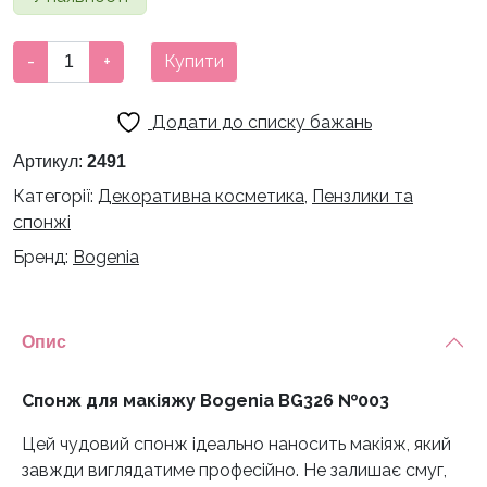
Спонж
-
+
Купити
для
макіяжу
Додати до списку бажань
Bogenia
BG326
Артикул:
2491
№003
Категорії:
Декоративна косметика
,
Пензлики та
кількість
спонжі
Бренд:
Bogenia
Опис
Спонж для макіяжу Bogenia BG326 №003
Цей чудовий спонж ідеально наносить макіяж, який
завжди виглядатиме професійно. Не залишає смуг,