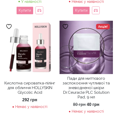
У наявності
Немає у наявності
Купити
Купити
Акція!
Пади для миттєвого
Кислотна сироватка-пілінг
заспокоєння чутливої та
для обличчя HOLLYSKIN
зневодненої шкіри
Glycolic Acid
Dr.Ceuracle PLC Solution
Pad, 9 мл
292
грн
Оригінальна
Поточн
80
грн
40
грн
Немає у наявності
ціна:
ціна:
Немає у наявності
80 грн.
40 грн.