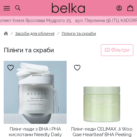
Skip
to
content
кт Князя Ярослава Мудрого 25, вул. Перлинна 5Б (ТЦ KADORR) ∘
Засоби для обличчя
Пілінги та скраби
Пілінги та скраби
Фільтри
Пілінг-пади з BHA і PHA
Пілінг-педи CELIMAX Ji Woo
кислотами Needly Daily
Gae Heartleaf BHA Peeling