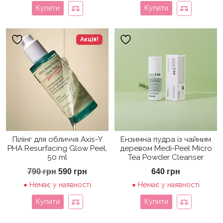
Купити
Купити
Акція!
Пілінг для обличчя Axis-Y
Ензимна пудра із чайним
PHA Resurfacing Glow Peel,
деревом Medi-Peel Micro
50 ml
Tea Powder Cleanser
Оригінальна
Поточна
790
грн
590
грн
640
грн
ціна:
ціна:
Немає у наявності
Немає у наявності
790 грн.
590 грн.
Купити
Купити