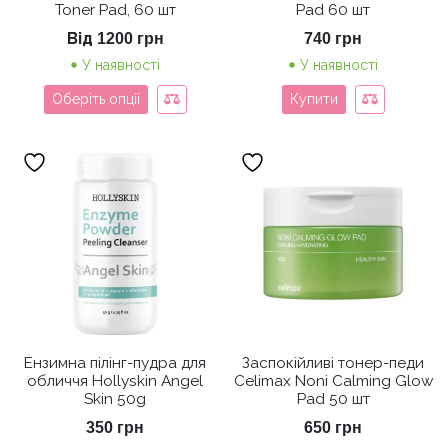
Toner Pad, 60 шт
Pad 60 шт
Від
1200
грн
740
грн
У наявності
У наявності
Оберіть опції
Купити
Ензимна пілінг-пудра для
Заспокійливі тонер-педи
обличчя Hollyskin Angel
Celimax Noni Calming Glow
Skin 50g
Pad 50 шт
350
грн
650
грн