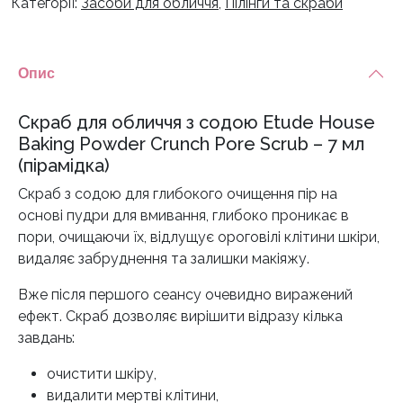
Категорії:
Засоби для обличчя
,
Пілінги та скраби
Опис
Скраб для обличчя з содою Etude House
Baking Powder Crunch Pore Scrub – 7 мл
(пірамідка)
Скраб з содою для глибокого очищення пір на
основі пудри для вмивання, глибоко проникає в
пори, очищаючи їх, відлущує ороговілі клітини шкіри,
видаляє забруднення та залишки макіяжу.
Вже після першого сеансу очевидно виражений
ефект. Скраб дозволяє вирішити відразу кілька
завдань:
очистити шкіру,
видалити мертві клітини,