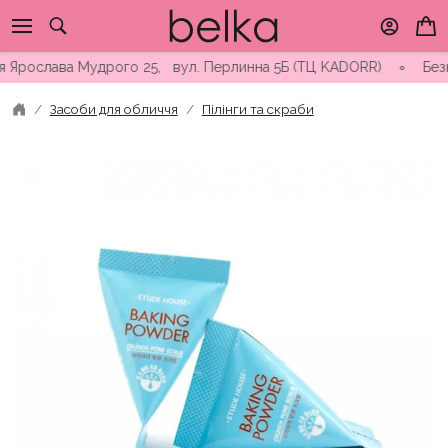
Skip
to
content
рослава Мудрого 25, вул. Перлинна 5Б (ТЦ KADORR) ∘ Безкоштов
Засоби для обличчя
Пілінги та скраби