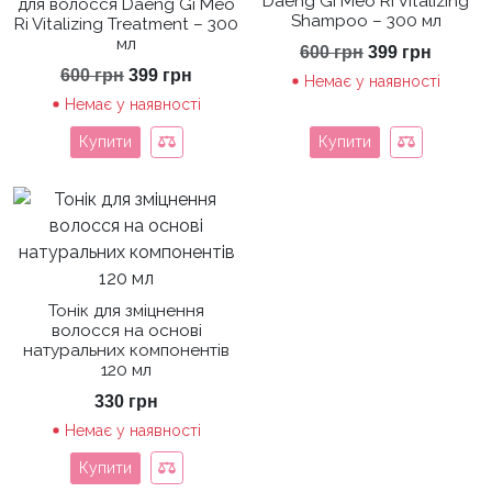
Daeng Gi Meo Ri Vitalizing
для волосся Daeng Gi Meo
Shampoo – 300 мл
Ri Vitalizing Treatment – 300
мл
Оригінальна
Поточ
600
грн
399
грн
ціна:
ціна:
Оригінальна
Поточна
600
грн
399
грн
Немає у наявності
600 грн.
399 гр
ціна:
ціна:
Немає у наявності
600 грн.
399 грн.
Купити
Купити
Тонік для зміцнення
волосся на основі
натуральних компонентів
120 мл
330
грн
Немає у наявності
Купити