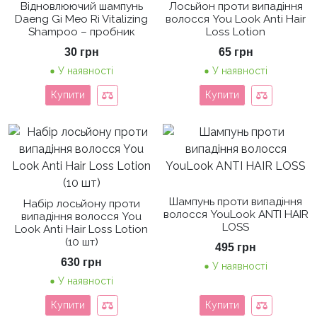
Відновлюючий шампунь
Лосьйон проти випадіння
Daeng Gi Meo Ri Vitalizing
волосся You Look Anti Hair
Shampoo – пробник
Loss Lotion
30
грн
65
грн
У наявності
У наявності
Купити
Купити
Шампунь проти випадіння
Набір лосьйону проти
волосся YouLook ANTI HAIR
випадіння волосся You
LOSS
Look Anti Hair Loss Lotion
(10 шт)
495
грн
630
грн
У наявності
У наявності
Купити
Купити