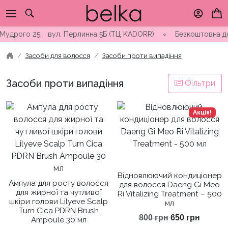
Skip
to
content
Мудрого 25, вул. Перлинна 5Б (ТЦ KADORR) ∘ Безкоштовна доста
Засоби для волосся
Засоби проти випадіння
Засоби проти випадіння
Фільтри
Акція!
Відновлюючий кондиціонер
Ампула для росту волосся
для волосся Daeng Gi Meo
для жирної та чутливої
Ri Vitalizing Treatment – 500
шкіри голови Lilyeve Scalp
мл
Turn Cica PDRN Brush
Оригінальна
Поточ
800
грн
650
грн
Ampoule 30 мл
ціна:
ціна: