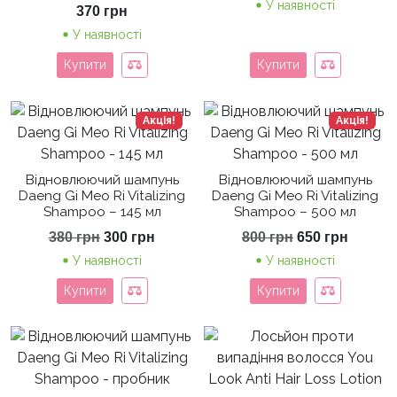
У наявності
800 грн.
650 гр
370
грн
У наявності
Купити
Купити
Акція!
Акція!
Відновлюючий шампунь
Відновлюючий шампунь
Daeng Gi Meo Ri Vitalizing
Daeng Gi Meo Ri Vitalizing
Shampoo – 145 мл
Shampoo – 500 мл
Оригінальна
Поточна
Оригінальна
Поточ
380
грн
300
грн
800
грн
650
грн
ціна:
ціна:
ціна:
ціна:
У наявності
У наявності
380 грн.
300 грн.
800 грн.
650 гр
Купити
Купити