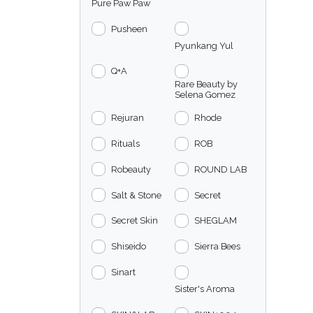
Pure Paw Paw
Pusheen
Pyunkang Yul
Q+A
Rare Beauty by
Selena Gomez
Rejuran
Rhode
Rituals
ROB
Robeauty
ROUND LAB
Salt & Stone
Secret
Secret Skin
SHEGLAM
Shiseido
Sierra Bees
Sinart
Sister's Aroma