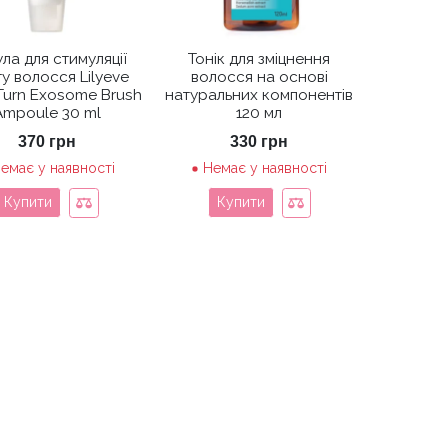
ла для стимуляції
Тонік для зміцнення
у волосся Lilyeve
волосся на основі
Turn Exosome Brush
натуральних компонентів
Ampoule 30 ml
120 мл
370
грн
330
грн
емає у наявності
Немає у наявності
Купити
Купити