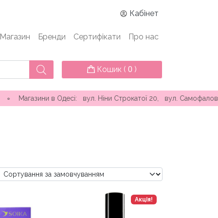
Кабінет
Магазин
Бренди
Сертифікати
Про нас
Кошик (
)
0
сі: вул. Ніни Строкатої 20, вул. Самофалова ( Каманіна ) 16А
Акція!