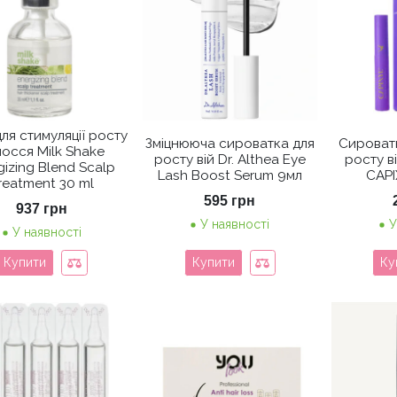
для стимуляції росту
Зміцнююча сироватка для
Сироватк
осся Milk Shake
росту вій Dr. Althea Eye
росту ві
gizing Blend Scalp
Lash Boost Serum 9мл
CAPI
reatment 30 ml
595
грн
937
грн
У наявності
У
У наявності
Купити
Купити
Ку