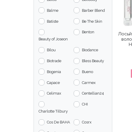
Balme
Barber Blend
Batiste
Be The Skin
Benton
Лосьй
воло
Beauty of Joseon
H
Bilou
Biodance
Biotrade
Bless Beauty
Bogenia
Bueno
Capace
Carmex
Celimax
Centellian24
CHI
Charlotte Tilbury
Cos De BAHA
Cosrx