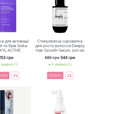
а для активації
Стимулююча сироватка
й та брів Soika
для росту волосся Deeply
XYL ACTIVE
Hair Growth Serum, 100 мл
Оригінальна
Поточна
253
грн
680
грн
544
грн
ціна:
ціна:
 наявності
У наявності
680 грн.
544 грн.
пити
Купити