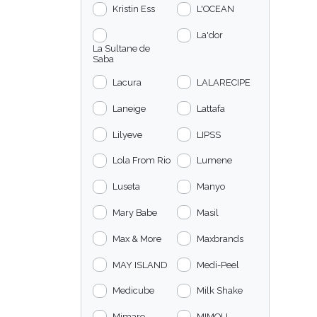
Kristin Ess
L'OCEAN
La'dor
La Sultane de
Saba
Lacura
LALARECIPE
Laneige
Lattafa
Lilyeve
LIPSS
Lola From Rio
Lumene
Luseta
Manyo
Mary Babe
Masil
Max & More
Maxbrands
MAY ISLAND
Medi-Peel
Medicube
Milk Shake
Mimare
MIMOLI