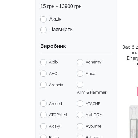
-
15
грн
13900
грн
Акція
Наявність
Виробник
Засіб 
вол
Ener
Abib
Acnemy
T
AHC
Anua
Arencia
Arm & Hammer
Arocell
ATACHE
ATOPALM
AxillDRY
Axis-y
Ayoume
Balea
Balibody