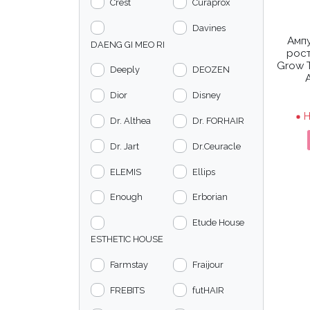
Crest
Curaprox
Davines
Ампу
DAENG GI MEO RI
рост
Grow 
Deeply
DEOZEN
Dior
Disney
Н
Dr. Althea
Dr. FORHAIR
Dr. Jart
Dr.Ceuracle
ELEMIS
Ellips
Enough
Erborian
Etude House
ESTHETIC HOUSE
Farmstay
Fraijour
FREBITS
futHAIR