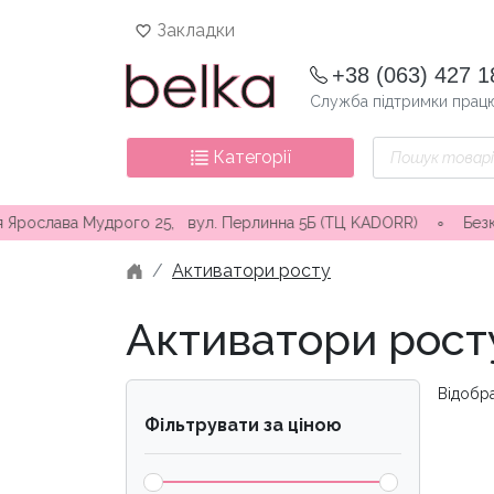
Skip
Закладки
to
content
+38 (063) 427 1
Служба підтримки працю
Пошук
Категорії
товарів
о 25, вул. Перлинна 5Б (ТЦ KADORR) ∘ Безкоштовна доставка ві
Активатори росту
Активатори рост
Відобра
Фільтрувати за ціною