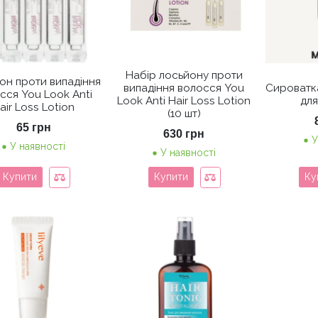
Набір лосьйону проти
он проти випадіння
випадіння волосся You
Сироватк
сся You Look Anti
Look Anti Hair Loss Lotion
для
air Loss Lotion
(10 шт)
65
грн
630
грн
У
У наявності
У наявності
Купити
Купити
Ку