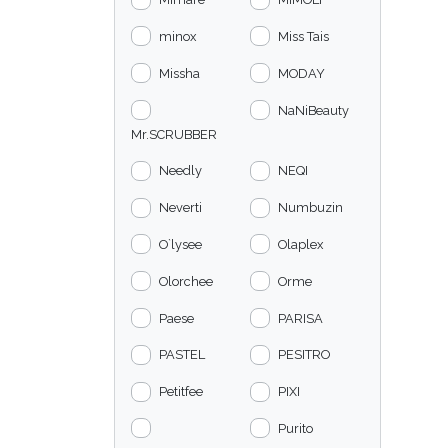
minox
Miss Tais
Missha
MODAY
NaNiBeauty
Mr.SCRUBBER
Needly
NEQI
Neverti
Numbuzin
O`lysee
Olaplex
Olorchee
Orme
Paese
PARISA
PASTEL
PESITRO
Petitfee
PIXI
Purito