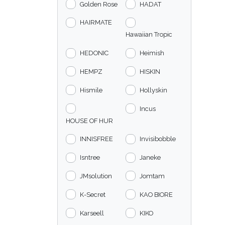
Golden Rose
HADAT
HAIRMATE
Hawaiian Tropic
HEDONIC
Heimish
HEMPZ
HISKIN
Hismile
Hollyskin
Incus
HOUSE OF HUR
INNISFREE
Invisibobble
Isntree
Janeke
JMsolution
Jomtam
K-Secret
KAO BIORE
Karseell
KIKO