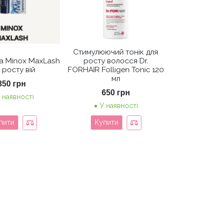
Стимулюючий тонік для
а Minox MaxLash
росту волосся Dr.
 росту вій
FORHAIR Folligen Tonic 120
мл
850
грн
650
грн
 наявності
У наявності
пити
Купити