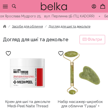
Skip
to
content
язя Ярослава Мудрого 25, вул. Перлинна 5Б (ТЦ KADORR) ∘ Безк
Засоби для обличчя
Догляд для шиї та декольте
Догляд для шиї та декольте
Фільтри
Крем для шиї та декольте
Набір масажер-шкребок
Medi-Peel Naite Thread
для обличчя “Гуаша” +