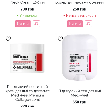
Neck Cream, 100 мл
ролер для масажу обличчя
730
грн
250
грн
У наявності
Немає у наявності
Купити
Купити
Підтягуючий пептидний
крем для шиї та декольте
Підтягуючий стік для шиї
Medi-Peel Premium
Medi-Peel
Collagen 10ml
650
грн
220
грн