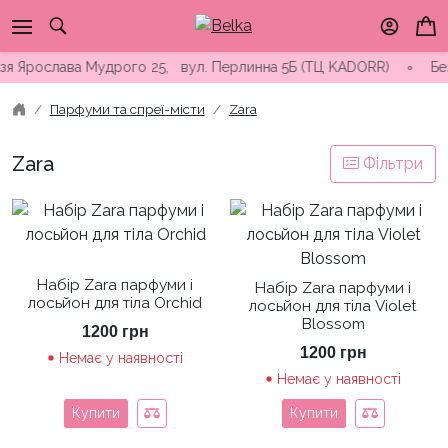
Skip
to
content
язя Ярослава Мудрого 25, вул. Перлинна 5Б (ТЦ KADORR) ∘ Безк
Парфуми та спреї-місти
Zara
Zara
Фільтри
Набір Zara парфуми і
Набір Zara парфуми і
лосьйон для тіла Orchid
лосьйон для тіла Violet
Blossom
1200
грн
1200
грн
Немає у наявності
Немає у наявності
Купити
Купити