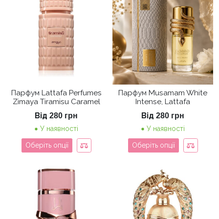
Парфум Lattafa Perfumes
Парфум Musamam White
Zimaya Tiramisu Caramel
Intense, Lattafa
Від
Від
280
грн
280
грн
У наявності
У наявності
Оберіть опції
Оберіть опції