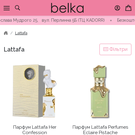
Skip
to
content
ава Мудрого 25, вул. Перлинна 5Б (ТЦ KADORR) ∘ Безкоштовна д
Lattafa
Lattafa
Фільтри
Парфум Lattafa Her
Парфум Lattafa Perfumes
Confession
Eclaire Pistache