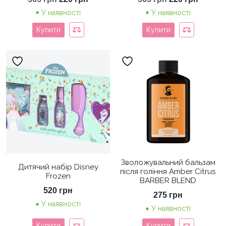
ціна:
ціна:
ціна:
ціна:
У наявності
У наявності
365 грн.
220 грн.
365 грн.
220 грн
Купити
Купити
Зволожувальний бальзам
Дитячий набір Disney
після гоління Amber Citrus
Frozen
BARBER BLEND
520
грн
275
грн
У наявності
У наявності
Купити
Купити