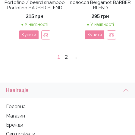
Portofino / beard shampoo
волосся Bergamot BARBER
Portofino BARBER BLEND
BLEND
215
грн
295
грн
У наявності
У наявності
Купити
Купити
1
2
→
Навігація
Головна
Магазин
Бренди
Сертифікати