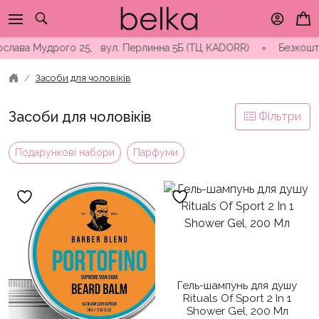
Skip
to
content
а Мудрого 25, вул. Перлинна 5Б (ТЦ KADORR) ∘ Безкоштовна дос
Засоби для чоловіків
Засоби для чоловіків
Фільтри
Подарункові набори
Парфуми
Гель-шампунь для душу
Rituals Of Sport 2 In 1
Shower Gel, 200 Мл