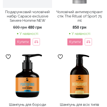
Подарунковий чоловічий
Чоловічий антиперспірант
набір Capace exclusive
стік The Ritual of Sport 75
Severe Homme NEW
ml
Оригінальна
Поточна
600
грн
480
грн
850
грн
ціна:
ціна:
У наявності
У наявності
600 грн.
480 грн.
Купити
Купити
Шампунь для бороди
Шампунь для всіх типів