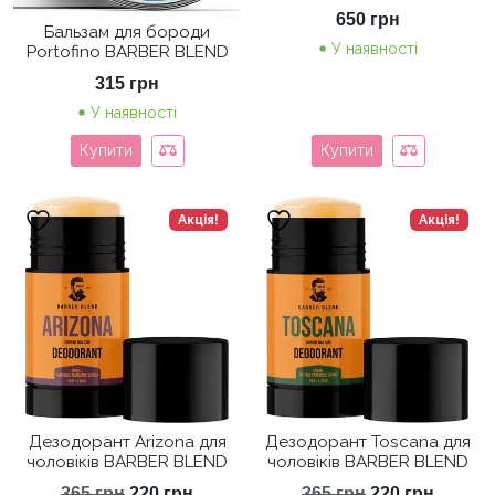
650
грн
Бальзам для бороди
У наявності
Portofino BARBER BLEND
315
грн
У наявності
Купити
Купити
Акція!
Акція!
Дезодорант Arizona для
Дезодорант Toscana для
чоловіків BARBER BLEND
чоловіків BARBER BLEND
Оригінальна
Поточна
Оригінальна
Поточ
365
грн
220
грн
365
грн
220
грн