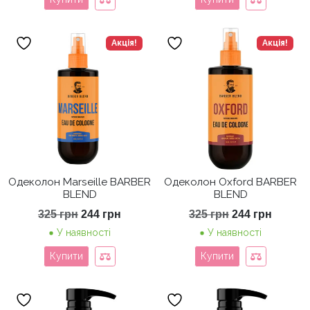
Акція!
Акція!
Одеколон Marseille BARBER
Одеколон Oxford BARBER
BLEND
BLEND
Оригінальна
Поточна
Оригінальна
Поточ
325
грн
244
грн
325
грн
244
грн
ціна:
ціна:
ціна:
ціна:
У наявності
У наявності
325 грн.
244 грн.
325 грн.
244 гр
Купити
Купити