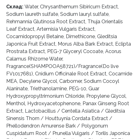
Склад:
Water, Chrysanthemum Sibiricum Extract,
Sodium laureth sulfate, Sodium lauryl sulfate,
Rehmannia Glutinosa Root Extract, Thuja Orientalis
Leaf Extract, Artemisia Vulgaris Extract,
Cocamidopropyl Betaine, Dimethicone, Gleditsia
Japonica Fruit Extract, Morus Alba Bark Extract, Eclipta
Prostrata Extract, PEG-7 Glyceryl Cocoate, Acorus
Calamus Rhizome Water,
Fragrance(SHAMPOOA58721)/Fragrance(Do live
FV1017681), Cnidium Officinale Root Extract, Cocamide
MEA, Decylene Glycol, Carbomer, Sodium Cocoyl
Alaninate, Triethanolamine, PEG-10, Guar
Hydroxypropyltrimonium Chloride, Propylene Glycol,
Menthol, Hydroxyacetophenone, Panax Ginseng Root
Extract, Lactobacillus / Centella Asiatica / Gleditsia
Sinensis Thorn / Houttuynia Cordata Extract /
Phellodendron Amurense Bark / Polygonum
Cuspidatum Root / Prunella Vulgaris / Torilis Japonica