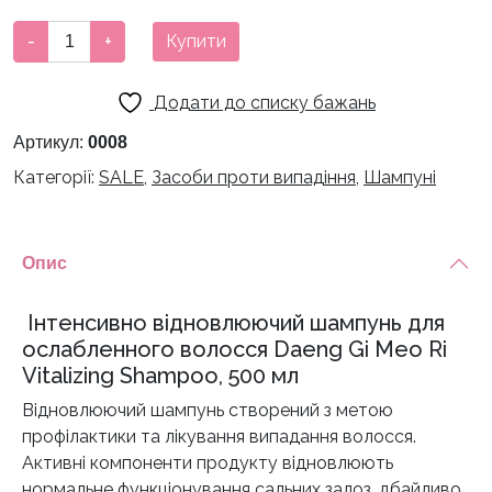
800 грн.
650 грн.
Відновлюючий
-
+
Купити
шампунь
Daeng
Додати до списку бажань
Gi
Meo
Артикул:
0008
Ri
Категорії:
SALE
,
Засоби проти випадіння
,
Шампуні
Vitalizing
Shampoo
-
Опис
500
мл
Інтенсивно відновлюючий шампунь для
кількість
ослабленного волосся Daeng Gi Meo Ri
Vitalizing Shampoo, 500 мл
Відновлюючий шампунь створений з метою
профілактики та лікування випадання волосся.
Активні компоненти продукту відновлюють
нормальне функціонування сальних залоз, дбайливо