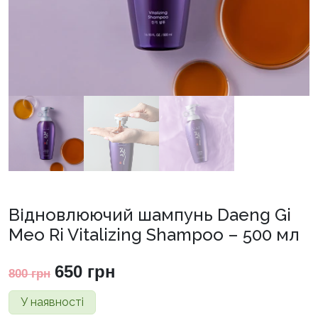
Відновлюючий шампунь Daeng Gi
Meo Ri Vitalizing Shampoo – 500 мл
Оригінальна
Поточна
650
грн
800
грн
ціна:
ціна:
У наявності