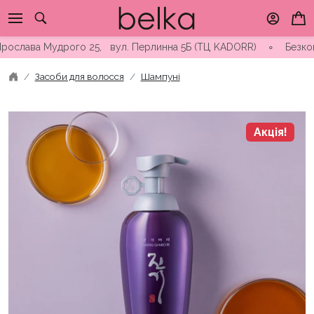
Skip
to
content
лава Мудрого 25, вул. Перлинна 5Б (ТЦ KADORR) ∘ Безкоштовна 
Засоби для волосся
Шампуні
Акція!