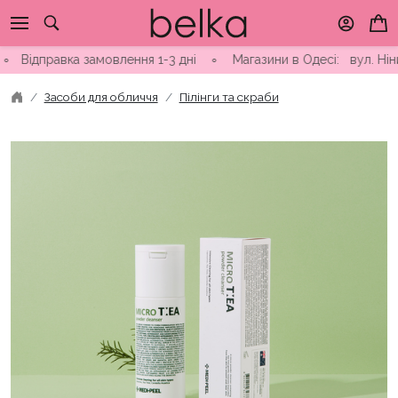
Skip
to
content
авка замовлення 1-3 дні ∘ Магазини в Одесі: вул. Ніни Строка
Засоби для обличчя
Пілінги та скраби