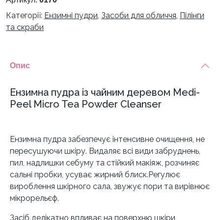
Категорії:
Ензимні пудри
,
Засоби для обличчя
,
Пілінги
та скраби
Опис
Ензимна пудра із чайним деревом Medi-
Peel Micro Tea Powder Cleanser
Ензимна пудра забезпечує інтенсивне очищення, не
пересушуючи шкіру. Видаляє всі види забруднень,
пил, надлишки себуму та стійкий макіяж, розчиняє
сальні пробки, усуває жирний блиск.Регулює
вироблення шкірного сала, звужує пори та вирівнює
мікрорельєф.
Засіб делікатно впливає на поверхню шкіри,