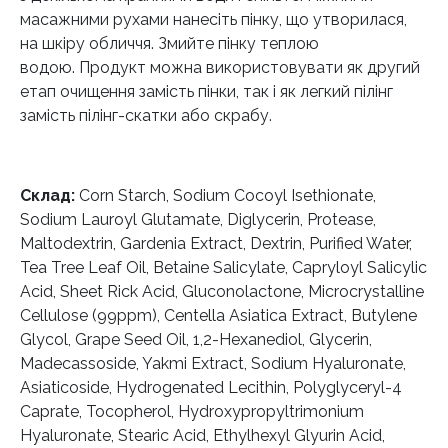
масажними рухами нанесіть пінку, що утворилася,
на шкіру обличчя. Змийте пінку теплою
водою. Продукт можна використовувати як другий
етап очищення замість пінки, так і як легкий пілінг
замість пілінг-скатки або скрабу.
Склад:
Corn Starch, Sodium Cocoyl Isethionate,
Sodium Lauroyl Glutamate, Diglycerin, Protease,
Maltodextrin, Gardenia Extract, Dextrin, Purified Water,
Tea Tree Leaf Oil, Betaine Salicylate, Capryloyl Salicylic
Acid, Sheet Rick Acid, Gluconolactone, Microcrystalline
Cellulose (99ppm), Centella Asiatica Extract, Butylene
Glycol, Grape Seed Oil, 1,2-Hexanediol, Glycerin,
Madecassoside, Yakmi Extract, Sodium Hyaluronate,
Asiaticoside, Hydrogenated Lecithin, Polyglyceryl-4
Caprate, Tocopherol, Hydroxypropyltrimonium
Hyaluronate, Stearic Acid, Ethylhexyl Glyurin Acid,