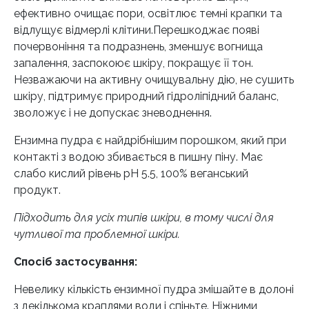
ефективно очищає пори, освітлює темні крапки та
відлущує відмерлі клітини.Перешкоджає появі
почервоніння та подразнень, зменшує вогнища
запалення, заспокоює шкіру, покращує її тон.
Незважаючи на активну очищувальну дію, не сушить
шкіру, підтримує природний гідроліпідний баланс,
зволожує і не допускає зневоднення.
Ензимна пудра є найдрібнішим порошком, який при
контакті з водою збивається в пишну піну. Має
слабо кислий рівень pH 5.5, 100% веганський
продукт.
Підходить для усіх типів шкіри, в тому числі для
чутливої та проблемної шкіри.
Спосіб застосування:
Невелику кількість ензимної пудра змішайте в долоні
з декількома краплями води і спіньте. Ніжними