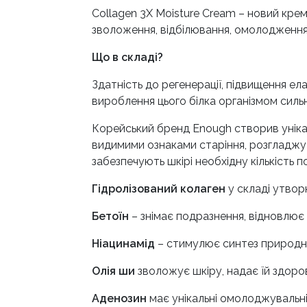
Collagen 3X Moisture Cream – новий кр
зволоження, відбілювання, омолодження
Що в складі?
Здатність до регенерації, підвищення ел
вироблення цього білка організмом силь
Корейський бренд Enough створив унікал
видимими ознаками старіння, розгладжує
забезпечують шкірі необхідну кількість 
Гідролізований колаген
у складі утвор
Бетоїн
– знімає подразнення, відновлює б
Ніацинамід
– стимулює синтез природног
Олія ши
зволожує шкіру, надає їй здоров
Аденозин
має унікальні омолоджувальні