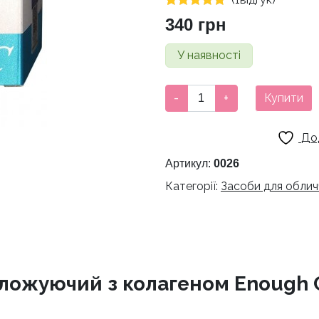
Рейтинг
1
340
грн
5.00
з 5 на
основі
У наявності
опитування
покупця
Крем
-
+
Купити
для
обличчя
До
зволожуючий
з
Артикул:
0026
колагеном
Категорії:
Засоби для облич
Enough
Collagen
3X
Moisture
Cream,
ложуючий з колагеном Enough C
50g
кількість