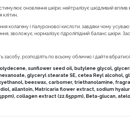
тимулює оновлення шкіри, нейтралізує шкідливий вплив в
 клітин.
я колагену і гіалуронової кислоти, завдяки чому усуваю
ення, зволожує, нормалізує гідроліпідний баланс шкіри. За
сть засобу, розподіліть по всьому обличчю і дайте вбратися
olydecene, sunflower seed oil, butylene glycol, glyceri
 hexanoate, glyceryl stearate SE, cetea Reyl alcohol, g
xyethanol, beeswax, carbomer, triethanolamine, fragra
iol, allantoin, Matricaria flower extract, sodium hyal
5ppm), collagen extract (22.65ppm), Beta-glucan, atelo