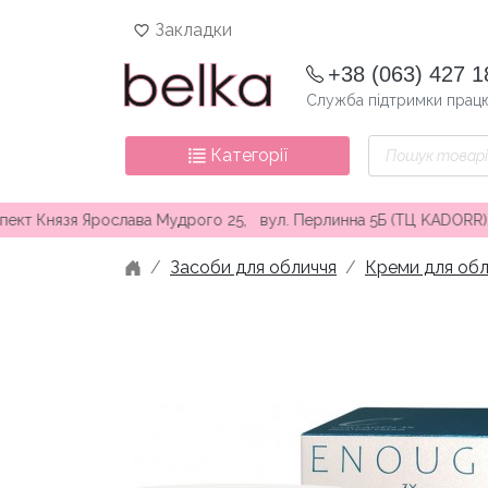
Skip
Закладки
to
content
+38 (063) 427 1
Служба підтримки працю
Пошук
Категорії
товарів
 Ярослава Мудрого 25, вул. Перлинна 5Б (ТЦ KADORR) ∘ Безкошт
Засоби для обличчя
Креми для обл