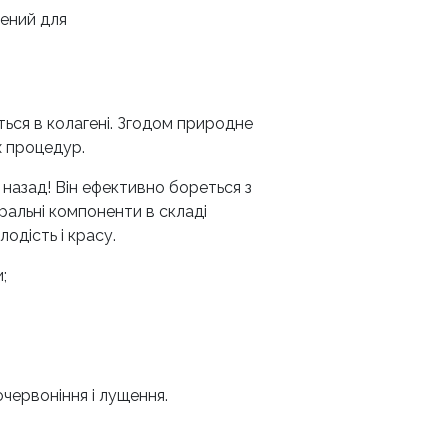
рений для
ються в колагені. Згодом природне
х процедур.
назад! Він ефективно бореться з
ральні компоненти в складі
одість і красу.
;
червоніння і лущення.