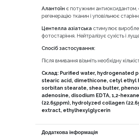
Алантоїн
є потужним антиоксидантом, с
регенерацію тканин і уповільнює старіння
Центелла азіатська
стимулює виробленн
фотостаріння. Нейтралізує сухість і лущ
Спосіб застосування:
Після вмивання візьміть необхідну кількі
Склад: Purified water, hydrogenated p
stearic acid, dimethicone, cetyl ethyl
sorbitan stearate, shea butter, pheno
adenosine, disodium EDTA, 1,2-hexaned
(22.65ppm), hydrolyzed collagen (22.6
extract, ethylhexylglycerin
Додаткова інформація