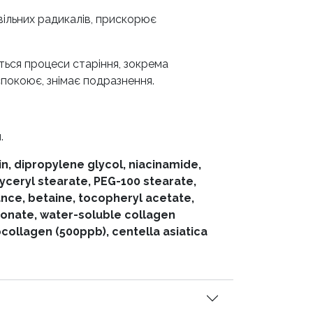
ільних радикалів, прискорює
ться процеси старіння, зокрема
спокоює, знімає подразнення.
.
n, dipropylene glycol, niacinamide,
lyceryl stearate, PEG-100 stearate,
nce, betaine, tocopheryl acetate,
uronate, water-soluble collagen
collagen (500ppb), centella asiatica