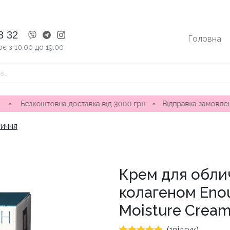
8 32
Головна
є з 10.00 до 19.00
овна доставка від 3000 грн
∘
Відправка замовлення 1-3 дні 
иччя
Крем для обли
колагеном Enou
Moisture Cream
(
1
відгук)