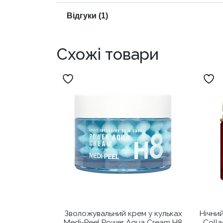
Відгуки (1)
Схожі товари
Зволожувальний крем у кульках
Нічний
Medi-Peel Power Aqua Cream H8
Colla