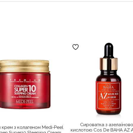
Сироватка з азелаїнов
 крем з колагеном Medi-Peel
кислотою Cos De BAHA AZ A
gen Super10 Sleeping Cream