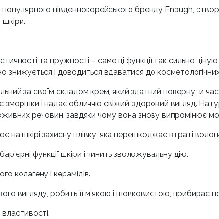
ем популярного південнокорейського бренду Enough, ство
 шкіри.
астичності та пружності – саме ці функції так сильно ціну
но знижується і доводиться вдаватися до косметологічни
ьний за своїм складом крем, який здатний повернути час 
 зморшки і надає обличчю свіжий, здоровий вигляд. Нату
поживних речовин, завдяки чому вона знову випромінює мол
ює на шкірі захисну плівку, яка перешкоджає втраті вологи
ар’єрні функції шкіри і чинить зволожувальну дію.
о колагену і керамідів.
ого вигляду, робить її м’якою і шовковистою, прибирає по
 властивості.