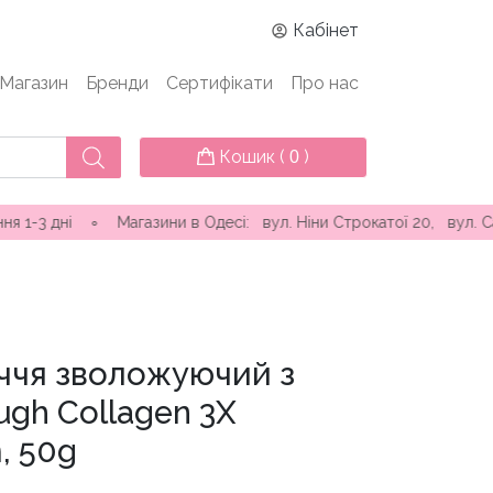
Кабінет
Магазин
Бренди
Сертифікати
Про нас
Кошик (
)
0
∘ Магазини в Одесі: вул. Ніни Строкатої 20, вул. Самофалова (
ччя зволожуючий з
gh Collagen 3X
, 50g