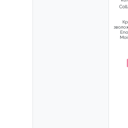
Кр
зволо
Eno
Moi