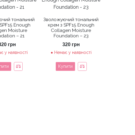
ючий тональний
Зволожуючий тональний
 SPF15 Enough
крем з SPF15 Enough
gen Moisture
Collagen Moisture
dation – 21
Foundation – 23
320
грн
320
грн
є у наявності
Немає у наявності
пити
Купити