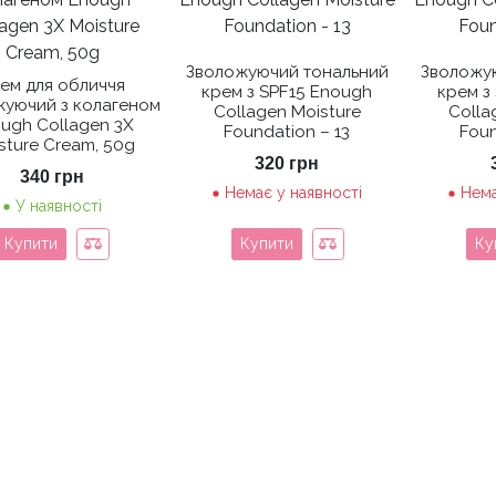
5.00
з 5
Зволожуючий тональний
Зволожу
ем для обличчя
крем з SPF15 Enough
крем з
жуючий з колагеном
Collagen Moisture
Colla
ugh Collagen 3X
Foundation – 13
Foun
sture Cream, 50g
320
грн
340
грн
Немає у наявності
Нема
У наявності
Купити
Купити
Ку