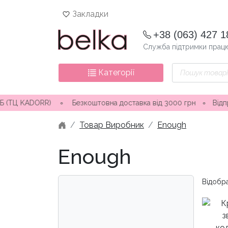
Skip
Закладки
to
content
+38 (063) 427 1
Служба підтримки працю
Пошук
Категорії
товарів
∘ Безкоштовна доставка від 3000 грн
∘
Відправка замовлення 
Товар Виробник
Enough
Enough
Відобра