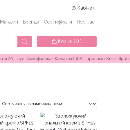
Кабінет
Магазин
Бренди
Сертифікати
Про нас
Кошик (
)
0
офалова ( Каманіна ) 16А, проспект Князя Ярослава Мудрого 25