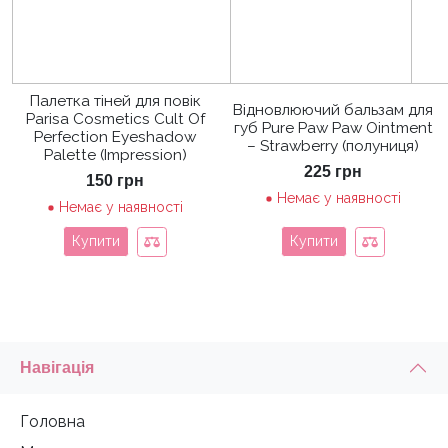
Палетка тіней для повік
Відновлюючий бальзам для
Parisa Cosmetics Cult Of
губ Pure Paw Paw Ointment
Perfection Eyeshadow
– Strawberry (полуниця)
Palette (Impression)
225
грн
150
грн
Немає у наявності
Немає у наявності
Купити
Купити
Навігація
Головна