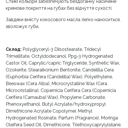
Стійкі кольори забезпечують бездоганну насичене
кремове покриття на губах без відчуття сухості.
Завдяки вмісту кокосового масла легко наноситься,
зволожує губи.
Склад:
Polyglyceryl-3 Diisostearate, Tridecyl
Trimellitate, Octyldodecanol, Ppg-3 Hydrogenated
Castor Oil, Caprylic/capric Triglyceride, Synthetic Wax,
Ozokerite, Stearalkonium Bentonite, Candelilla Cera
(Euphorbia Cerifera (Candelilla) Wax), Polyethylene,
Beeswax (Cera Alba), Microcrystalline Wax (Cera
Microcristallina), Copernicia Cerifera Cera (Copernicia
Cerifera (Carnauba) Wax), Propylene Carbonate,
Phenoxyethanol, Butyl Acrylate/hydroxypropyl
Dimethicone Acrylate Copolymer, Methyl
Hydrogenated Rosinate, Parfum (Fragrance), Moringa
Oleifera Seed Oil, Dimethicone, Triethoxycaprylylsilane,