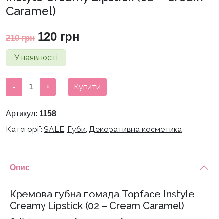
Caramel)
Оригінальна
Поточна
120
грн
210
грн
ціна:
ціна:
У наявності
210 грн.
120 грн.
Кремова
-
+
Купити
губна
помада
Артикул:
1158
Topface
Категорії:
SALE
,
Губи
,
Декоративна косметика
Instyle
Creamy
Lipstick
(02
Опис
-
Cream
Кремова губна помада Topface Instyle
Caramel)
Creamy Lipstick (02 – Cream Caramel)
кількість