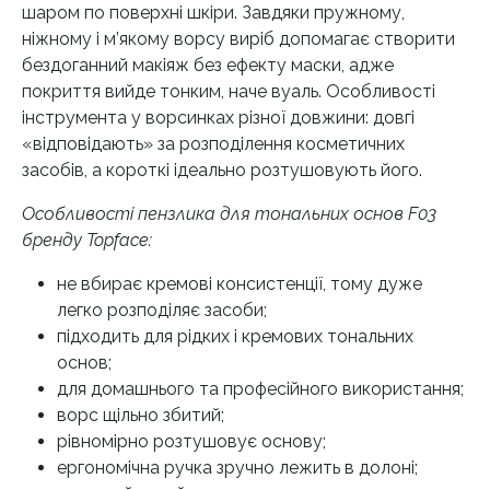
шаром по поверхні шкіри. Завдяки пружному,
ніжному і м’якому ворсу виріб допомагає створити
бездоганний макіяж без ефекту маски, адже
покриття вийде тонким, наче вуаль. Особливості
інструмента у ворсинках різної довжини: довгі
«відповідають» за розподілення косметичних
засобів, а короткі ідеально розтушовують його.
Особливості пензлика для тональних основ F03
бренду Topface:
не вбирає кремові консистенції, тому дуже
легко розподіляє засоби;
підходить для рідких і кремових тональних
основ;
для домашнього та професійного використання;
ворс щільно збитий;
рівномірно розтушовує основу;
ергономічна ручка зручно лежить в долоні;