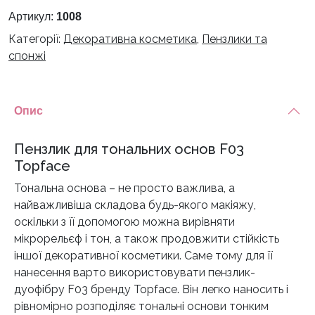
F03
Артикул:
1008
Topface
Категорії:
Декоративна косметика
,
Пензлики та
кількість
спонжі
Опис
Пензлик для тональних основ F03
Topface
Тональна основа – не просто важлива, а
найважливіша складова будь-якого макіяжу,
оскільки з її допомогою можна вирівняти
мікрорельєф і тон, а також продовжити стійкість
іншої декоративної косметики. Саме тому для її
нанесення варто використовувати пензлик-
дуофібру F03 бренду Topface. Він легко наносить і
рівномірно розподіляє тональні основи тонким