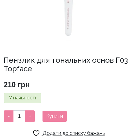
Пензлик для тональних основ F03
Topface
210
грн
У наявності
Пензлик
-
+
Купити
для
тональних
Додати до списку бажань
основ