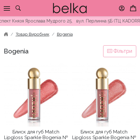
Skip
to
content
ект Князя Ярослава Мудрого 25, вул. Перлинна 5Б (ТЦ KADORR) 
Товар Виробник
Bogenia
Bogenia
Фільтри
Блиск для губ Match
Блиск для губ Match
Lipgloss Sparkle Bogenia №
Lipgloss Sparkle Bogenia №