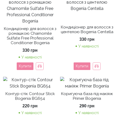
Кондиціонер для волосся з
Кондиціонер для волосся з
центелою Bogenia Centella
ромашкою Chamomile
Sulfate Free Professional
330
грн
Conditioner Bogenia
У наявності
330
грн
У наявності
Купити
Купити
Контур-стік Contour Stick
Коригуюча база під макіяж
Bogenia BG654
Primer Bogenia
220
грн
290
грн
У наявності
У наявності