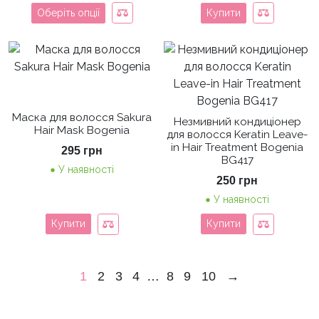
Оберіть опції
Купити
Маска для волосся Sakura
Незмивний кондиціонер
Hair Mask Bogenia
для волосся Keratin Leave-
in Hair Treatment Bogenia
295
грн
BG417
У наявності
250
грн
У наявності
Купити
Купити
1
2
3
4
…
8
9
10
→