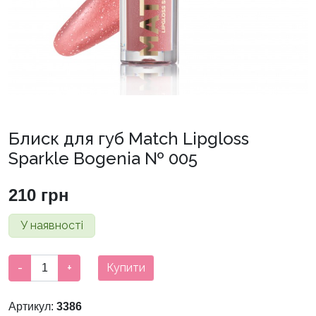
Блиск для губ Match Lipgloss
Sparkle Bogenia № 005
210
грн
У наявності
Блиск
-
+
Купити
для
губ
Артикул:
3386
Match