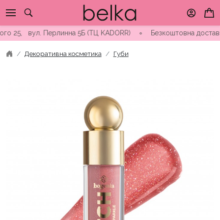
Skip
to
content
 25, вул. Перлинна 5Б (ТЦ KADORR) ∘ Безкоштовна доставка від
Декоративна косметика
Губи