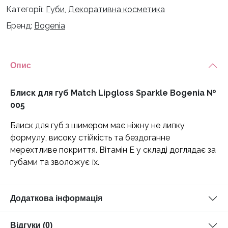
Категорії:
Губи
,
Декоративна косметика
Lipgloss
Sparkle
Бренд:
Bogenia
Bogenia
№
005
Опис
кількість
Блиск для губ Match Lipgloss Sparkle Bogenia №
005
Блиск для губ з шимером має ніжну не липку
формулу, високу стійкість та бездоганне
мерехтливе покриття. Вітамін Е у складі доглядає за
губами та зволожує їх.
Додаткова інформація
Відгуки (0)