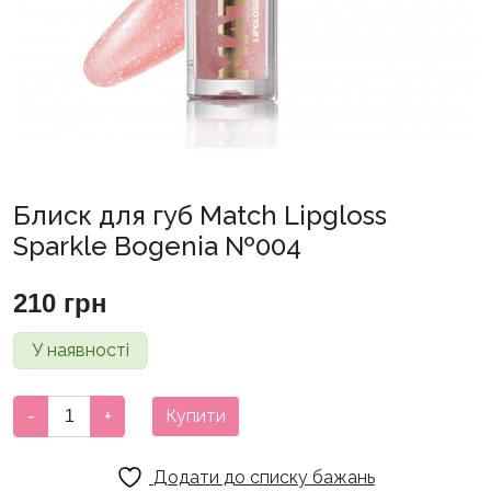
Блиск для губ Match Lipgloss
Sparkle Bogenia №004
210
грн
У наявності
Блиск
-
+
Купити
для
губ
Додати до списку бажань
Match