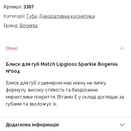
Lipgloss
Артикул:
3387
Sparkle
Категорії:
Губи
,
Декоративна косметика
Bogenia
Бренд:
Bogenia
№004
кількість
Опис
Блиск для губ Match Lipgloss Sparkle Bogenia
№004
Блиск для губ з шимером має ніжну не липку
формулу, високу стійкість та бездоганне
мерехтливе покриття. Вітамін Е у складі доглядає за
губами та зволожує їх.
Додаткова інформація