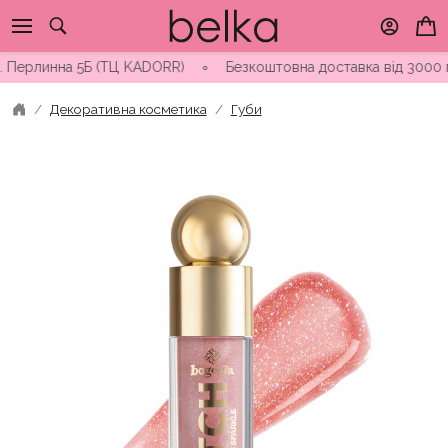
Skip
to
content
ерлинна 5Б (ТЦ KADORR) ∘ Безкоштовна доставка від 3000 грн
Декоративна косметика
Губи