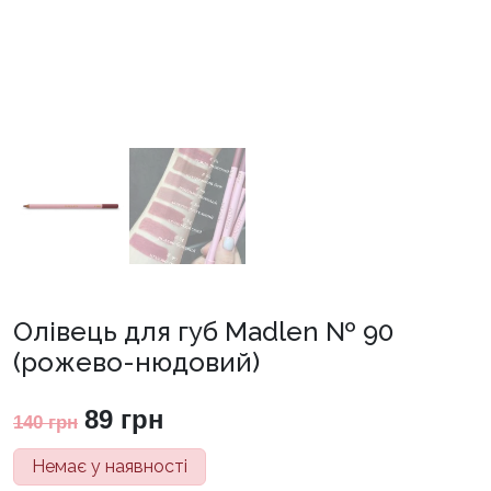
Олівець для губ Madlen № 90
(рожево-нюдовий)
Оригінальна
Поточна
89
грн
140
грн
ціна:
ціна:
Немає у наявності