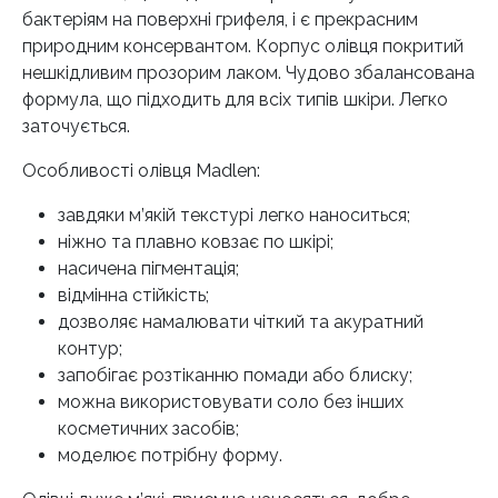
бактеріям на поверхні грифеля, і є прекрасним
природним консервантом. Корпус олівця покритий
нешкідливим прозорим лаком. Чудово збалансована
формула, що підходить для всіх типів шкіри. Легко
заточується.
Особливості олівця Madlen:
завдяки м’якій текстурі легко наноситься;
ніжно та плавно ковзає по шкірі;
насичена пігментація;
відмінна стійкість;
дозволяє намалювати чіткий та акуратний
контур;
запобігає розтіканню помади або блиску;
можна використовувати соло без інших
косметичних засобів;
моделює потрібну форму.