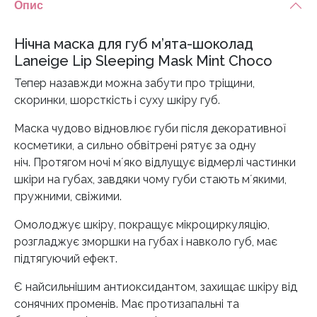
Опис
Нічна маска для губ м’ята-шоколад
Laneige Lip Sleeping Mask Mint Choco
Тепер назавжди можна забути про тріщини,
скоринки, шорсткість і суху шкіру губ.
Маска чудово відновлює губи після декоративної
косметики, а сильно обвітрені рятує за одну
ніч. Протягом ночі мʼяко відлущує відмерлі частинки
шкіри на губах, завдяки чому губи стають мʼякими,
пружними, свіжими.
Омолоджує шкіру, покращує мікроциркуляцію,
розгладжує зморшки на губах і навколо губ, має
підтягуючий ефект.
Є найсильнішим антиоксидантом, захищає шкіру від
сонячних променів. Maє протизапальні та