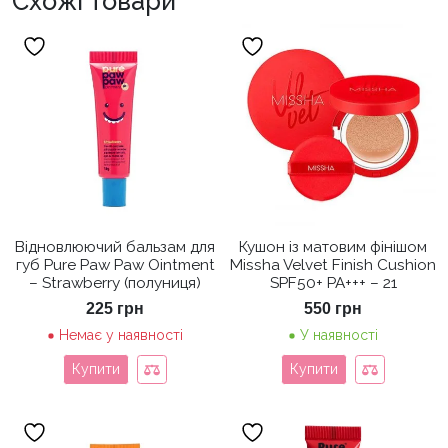
Схожі товари
Відновлюючий бальзам для
Кушон із матовим фінішом
губ Pure Paw Paw Ointment
Missha Velvet Finish Cushion
– Strawberry (полуниця)
SPF50+ PA+++ – 21
225
грн
550
грн
Немає у наявності
У наявності
Купити
Купити