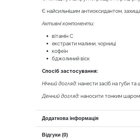
Є найсильнішим антиоксидантом, захищає
Активні компоненти:
вітамін С
екстракти малини, чорниці
кофеїн
бджолиний віск
Спосіб застосування:
Нічний догляд:
нанести засіб на губи та
Денний догляд:
наносити тонким шаром я
Додаткова інформація
Відгуки (0)