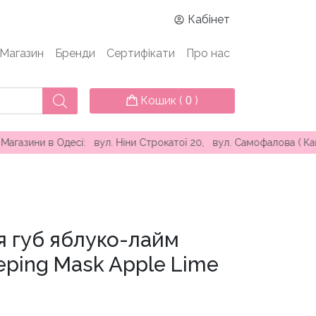
Кабінет
Магазин
Бренди
Сертифікати
Про нас
Кошик (
)
0
 Одесі: вул. Ніни Строкатої 20, вул. Самофалова ( Каманіна ) 
я губ яблуко-лайм
eeping Mask Apple Lime