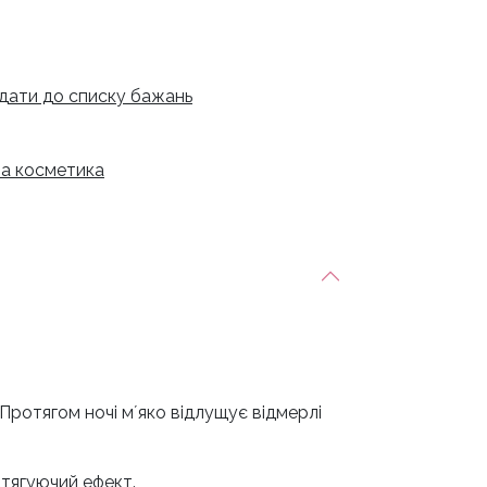
дати до списку бажань
а косметика
 Протягом ночі мʼяко відлущує відмерлі
дтягуючий ефект.