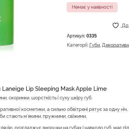
Немає у наявності
До
Артикул:
0335
Категорії:
Губи
,
Декоративн
 Laneige Lip Sleeping Mask Apple Lime
, скоринки, шорсткість і суху шкіру губ.
ативної косметики, а сильно обвітрені рятує за одну ніч.
уби стають мʼякими, пружними, свіжими.
цію, розгладжує зморшки на губах і навколо губ, має пі