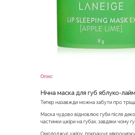
Опис
Нічна маска для губ яблуко-лайм
Тепер назавжди можна забути про тріщини
Маска чудово відновлює губи після декор
частинки шкіри на губах, завдяки чому г
Омолоджує шкіру, покращує мікроциркуля