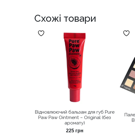
Схожі товари
Відновлюючий бальзам для губ Pure
Пале
Paw Paw Ointment – Original (без
B
аромату)
225
грн