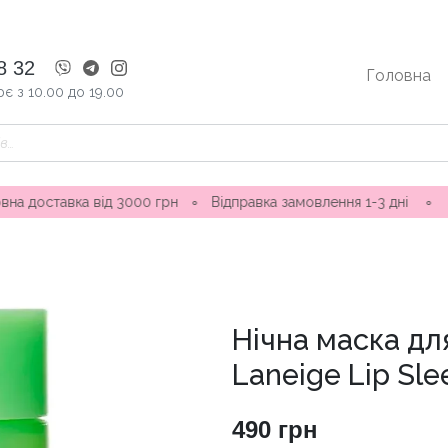
8 32
Головна
є з 10.00 до 19.00
а від 3000 грн
∘
Відправка замовлення 1-3 дні ∘ Магазини в
Нічна маска дл
Laneige Lip Sl
490
грн