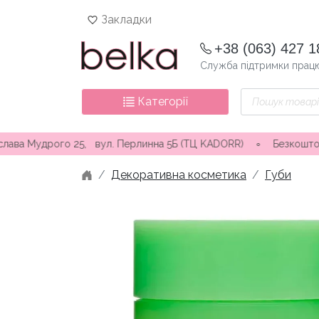
Skip
Закладки
to
content
+38 (063) 427 1
Служба підтримки працю
Пошук
Категорії
товарів
дрого 25, вул. Перлинна 5Б (ТЦ KADORR) ∘ Безкоштовна доставк
Декоративна косметика
Губи