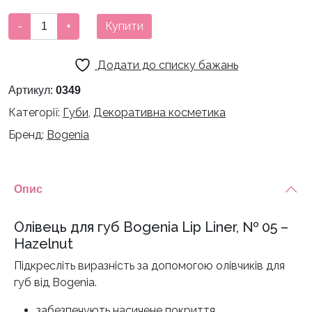
Олівець
-
+
Купити
для
губ
Додати до списку бажань
Bogenia
Lip
Артикул:
0349
Liner
Категорії:
Губи
,
Декоративна косметика
-
Бренд:
Bogenia
05
кількість
Опис
Олівець для губ Bogenia Lip Liner, № 05 –
Hazelnut
Підкресліть виразність за допомогою олівчиків для
губ від Bogenia.
забезпечують насичене покриття