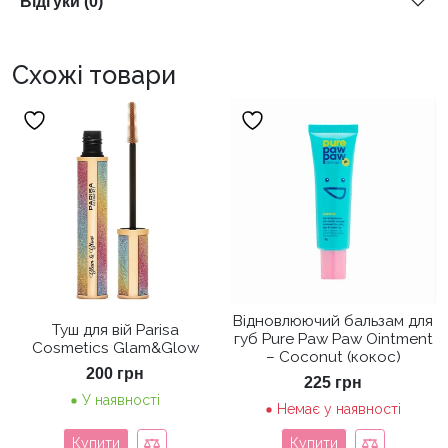
Відгуки (0)
Схожі товари
Відновлюючий бальзам для
Туш для вій Parisa
губ Pure Paw Paw Ointment
Cosmetics Glam&Glow
– Coconut (кокос)
200
грн
225
грн
У наявності
Немає у наявності
Купити
Купити