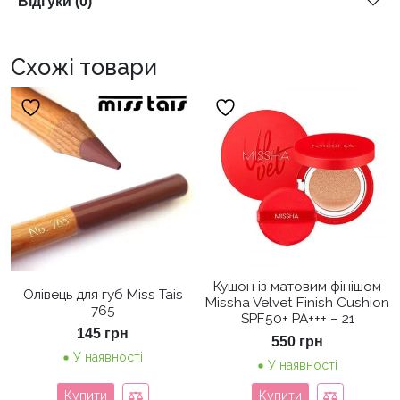
Відгуки (0)
Схожі товари
Кушон із матовим фінішом
Олівець для губ Miss Tais
Missha Velvet Finish Cushion
765
SPF50+ PA+++ – 21
145
грн
550
грн
У наявності
У наявності
Купити
Купити