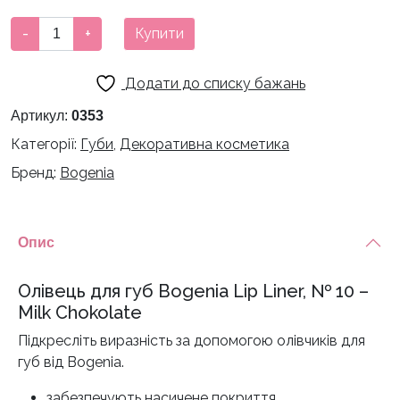
Олівець
-
+
Купити
для
губ
Додати до списку бажань
Bogenia
Lip
Артикул:
0353
Liner
Категорії:
Губи
,
Декоративна косметика
-
Бренд:
Bogenia
10
кількість
Опис
Олівець для губ Bogenia Lip Liner, № 10 –
Milk Chokolate
Підкресліть виразність за допомогою олівчиків для
губ від Bogenia.
забезпечують насичене покриття