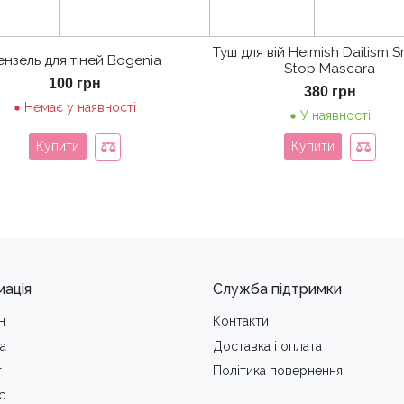
Туш для вій Heimish Dailism
ензель для тіней Bogenia
Stop Mascara
100
грн
380
грн
Немає у наявності
У наявності
Купити
Купити
мація
Служба підтримки
н
Контакти
а
Доставка i оплата
т
Політика повернення
с