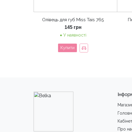
Олівець для губ Miss Tais 765
П
145
грн
У наявності
Купити
Інфор
Магази
Головн
Кабіне
Про на