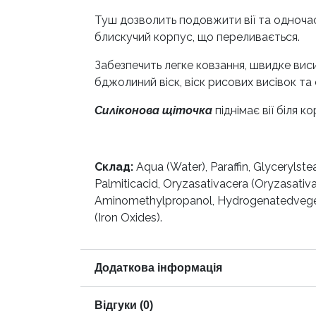
Туш дозволить подовжити вії та одночас
блискучий корпус, що переливається.
Забезпечить легке ковзання, швидке вис
бджолиний віск, віск рисових висівок та
Силіконова щіточка
піднімає вії біля 
Склад:
Aqua (Water), Paraffin, Glycerylst
Palmiticacid, Oryzasativacera (Oryzasati
Aminomethylpropanol, Hydrogenatedvegetab
(Iron Oxides).
Додаткова інформація
Відгуки (0)