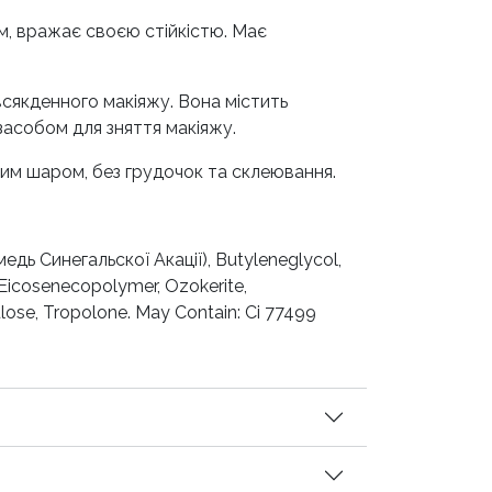
м, вражає своєю стійкістю. Має
всякденного макіяжу. Вона містить
 засобом для зняття макіяжу.
івним шаром, без грудочок та склеювання.
медь Синегальскої Акації), Butyleneglycol,
/Eicosenecopolymer, Ozokerite,
lose, Tropolone. May Contain: Ci 77499