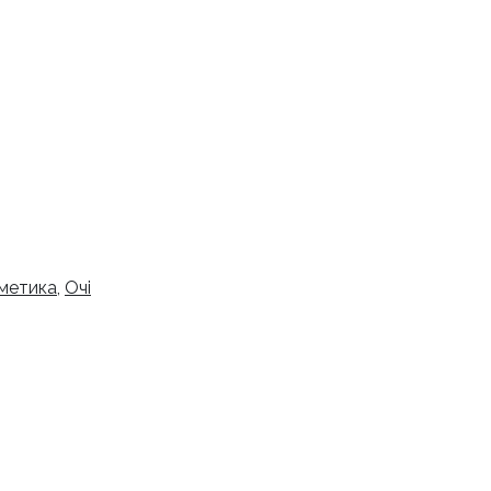
метика
,
Очі