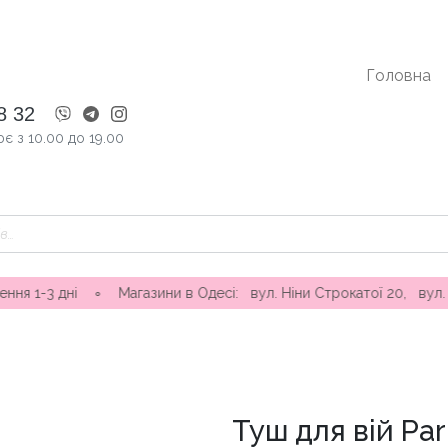
Головна
8 32
є з 10.00 до 19.00
і ∘ Магазини в Одесі: вул. Ніни Строкатої 20, вул. Самофалов
Туш для вій Pa