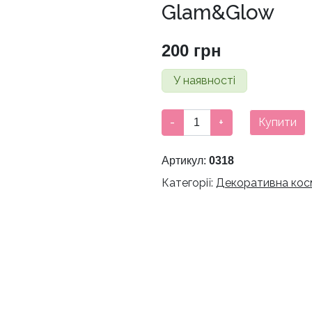
Glam&Glow
200
грн
У наявності
Туш
-
+
Купити
для
вій
Артикул:
0318
Parisa
Категорії:
Декоративна кос
Cosmetics
Glam&Glow
кількість