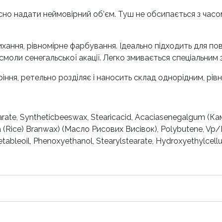
но надати неймовірний об’єм. Туш не обсипається з часо
ихання, рівномірне фарбування. Ідеально підходить для по
 смоли сенегальської акації. Легко змивається спеціальним
коріння, ретельно розділяє і наносить склад однорідним, р
earate, Syntheticbeeswax, Stearicacid, Acaciasenegalgum (Ка
va (Rice) Branwax) (Масло Рисових Висівок), Polybutene, Vp
leoil, Phenoxyethanol, Stearylstearate, Hydroxyethylcellu