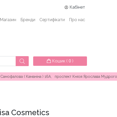
Кабінет
Магазин
Бренди
Сертифікати
Про нас
Кошик (
)
0
а ( Каманіна ) 16А, проспект Князя Ярослава Мудрого 25, вул.
risa Cosmetics