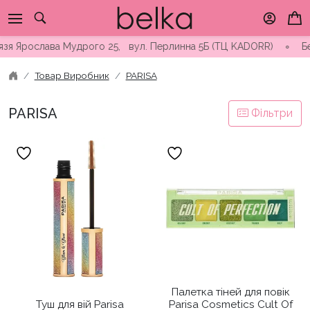
Skip
to
content
язя Ярослава Мудрого 25, вул. Перлинна 5Б (ТЦ KADORR) ∘ Безк
Товар Виробник
PARISA
PARISA
Фільтри
Палетка тіней для повік
Туш для вій Parisa
Parisa Cosmetics Cult Of