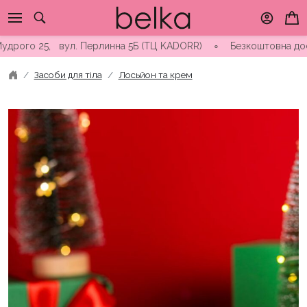
Skip
to
content
о 25, вул. Перлинна 5Б (ТЦ KADORR) ∘ Безкоштовна доставка ві
Засоби для тіла
Лосьйон та крем