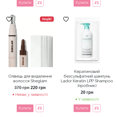
Купити
Купити
Акція!
Кератиновий
Олівець для видалення
безсульфатний шампунь
волосся Sheglam
Lador Keratin LPP Shampoo
(пробник)
Оригінальна
Поточна
370
грн
220
грн
ціна:
ціна:
20
грн
Немає у наявності
370 грн.
220 грн.
У наявності
Купити
Купити