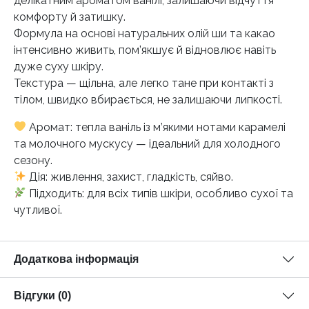
делікатним ароматом ванілі, залишаючи відчуття
комфорту й затишку.
Формула на основі натуральних олій ши та какао
інтенсивно живить, пом’якшує й відновлює навіть
дуже суху шкіру.
Текстура — щільна, але легко тане при контакті з
тілом, швидко вбирається, не залишаючи липкості.
Аромат: тепла ваніль із м’якими нотами карамелі
та молочного мускусу — ідеальний для холодного
сезону.
Дія: живлення, захист, гладкість, сяйво.
Підходить: для всіх типів шкіри, особливо сухої та
чутливої.
Додаткова інформація
Відгуки (0)