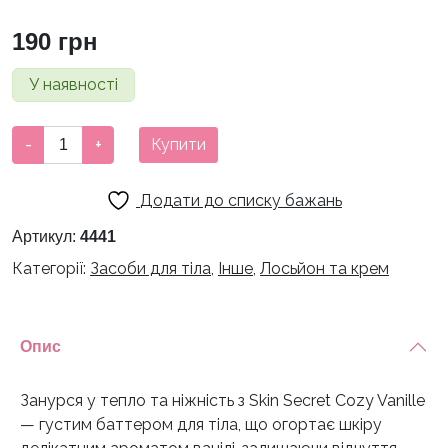
190
грн
У наявності
Міні
-
+
Купити
баттер
для
Додати до списку бажань
тіла
Cozy
Артикул:
4441
Vanille
Категорії:
Засоби для тіла
,
Інше
,
Лосьйон та крем
Secret
Skin
кількість
Опис
Занурся у тепло та ніжність з Skin Secret Cozy Vanille
— густим баттером для тіла, що огортає шкіру