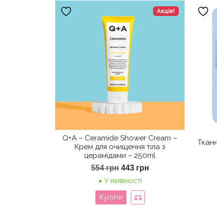
Акція!
Q+A – Ceramide Shower Cream –
Тканн
Крем для очищення тіла з
церамідами – 250ml
Оригінальна
Поточна
554
грн
443
грн
ціна:
ціна:
У наявності
554 грн.
443 грн.
Купити