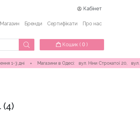
Кабінет
Магазин
Бренди
Сертифікати
Про нас
Кошик (
)
0
і ∘ Магазини в Одесі: вул. Ніни Строкатої 20, вул. Самофалов
 (4)