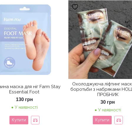
Охолоджуюча ліфтинг маск
ина маска для ніг Farm Stay
боротьби з набряками HOL
Essential Foot
ПРОБНИК
130
грн
30
грн
У наявності
У наявності
Купити
Купити