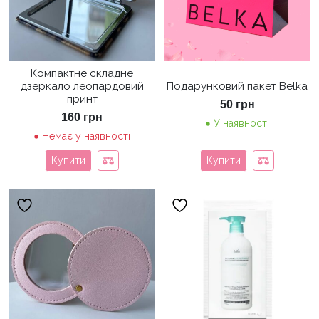
Компактне складне
дзеркало леопардовий
Подарунковий пакет Belka
принт
50
грн
160
грн
У наявності
Немає у наявності
Купити
Купити