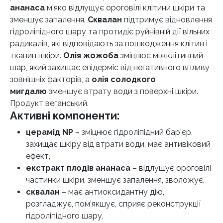
ананаса
м’яко відлущує ороговілі клітини шкіри та
зменшує запалення.
Сквалан
підтримує відновлення
гідроліпідного шару та протидіє руйнівній дії вільних
радикалів, які відповідають за пошкодження клітин і
тканин шкіри.
Олія жожоба
зміцнює міжклітинний
шар, який захищає епідерміс від негативного впливу
зовнішніх факторів, а
олія солодкого
мигдалю
зменшує втрату води з поверхні шкіри.
Продукт веганський.
Активні компоненти:
церамід NP
– зміцнює гідроліпідний бар’єр,
захищає шкіру від втрати води, має антивіковий
ефект,
екстракт плодів ананаса
– відлущує ороговілі
частинки шкіри, зменшує запалення, зволожує,
сквалан
– має антиоксидантну дію,
розгладжує, пом’якшує, сприяє реконструкції
гідроліпідного шару,