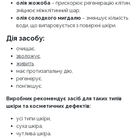
олія жожоба
– прискорює регенерацію клітин,
зміцнює міжклітинний шар,
олія солодкого мигдалю
– зменшує кількість
води, що випаровується з поверхні шкіри.
Дія засобу:
очищає,
зволожує
,
живить
,
має протизапальну дію,
регенерує,
пом’якшує.
Виробник рекомендує засіб для таких типів
шкіри та косметичних дефектів:
усі типи шкіри,
суха шкіра,
чутлива шкіра.