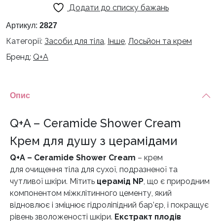
Додати до списку бажань
Shower
Cream
Артикул:
2827
-
Категорії:
Засоби для тіла
,
Інше
,
Лосьйон та крем
Крем
Бренд:
Q+A
для
очищення
тіла
з
Опис
церамідами
-
Q+A – Ceramide Shower Cream
250ml
Крем для душу з церамідами
кількість
Q+A – Ceramide Shower Cream
– крем
для очищення тіла для сухої, подразненої та
чутливої шкіри. Мітить
церамід NP
, що є природним
компонентом міжклітинного цементу, який
відновлює і зміцнює гідроліпідний бар’єр, і покращує
рівень зволоженості шкіри.
Екстракт плодів