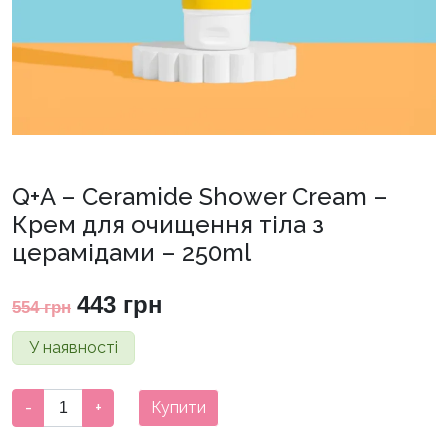
Q+A – Ceramide Shower Cream –
Крем для очищення тіла з
церамідами – 250ml
Оригінальна
Поточна
443
грн
554
грн
ціна:
ціна:
У наявності
554 грн.
443 грн.
Q+A
-
+
Купити
-
Ceramide