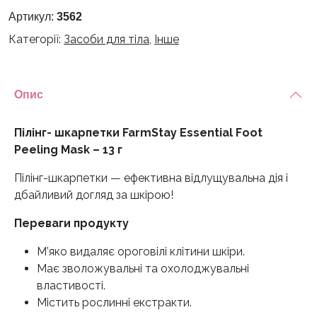
Foot
Артикул:
3562
Peeling
Категорії:
Засоби для тіла
,
Інше
Mask
-
13
Опис
г
кількість
Пілінг- шкарпетки FarmStay Essential Foot
Peeling Mask – 13 г
Пілінг-шкарпетки — ефективна відлущувальна дія і
дбайливий догляд за шкірою!
Переваги продукту
М’яко видаляє ороговілі клітини шкіри.
Має зволожувальні та охолоджувальні
властивості.
Містить рослинні екстракти.