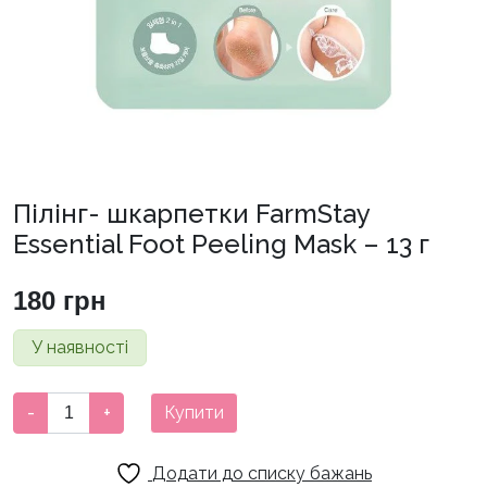
Пілінг- шкарпетки FarmStay
Essential Foot Peeling Mask – 13 г
180
грн
У наявності
Пілінг-
-
+
Купити
шкарпетки
FarmStay
Додати до списку бажань
Essential