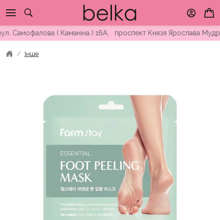
Skip
to
content
 Самофалова ( Каманіна ) 16А, проспект Князя Ярослава Мудрог
Інше