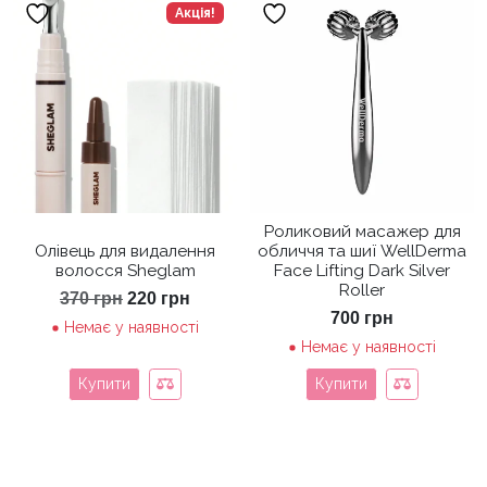
Акція!
Роликовий масажер для
Олівець для видалення
обличчя та шиї WellDerma
волосся Sheglam
Face Lifting Dark Silver
Roller
Оригінальна
Поточна
370
грн
220
грн
ціна:
ціна:
700
грн
Немає у наявності
370 грн.
220 грн.
Немає у наявності
Купити
Купити