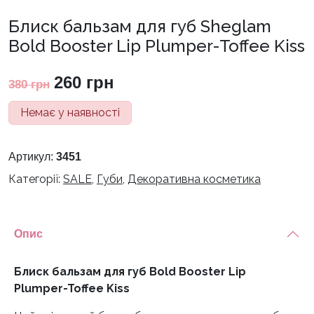
Блиск бальзам для губ Sheglam
Bold Booster Lip Plumper-Toffee Kiss
Оригінальна
Поточна
260
грн
380
грн
ціна:
ціна:
Немає у наявності
380 грн.
260 грн.
Артикул:
3451
Категорії:
SALE
,
Губи
,
Декоративна косметика
Опис
Блиск бальзам для губ Bold Booster Lip
Plumper-Toffee Kiss