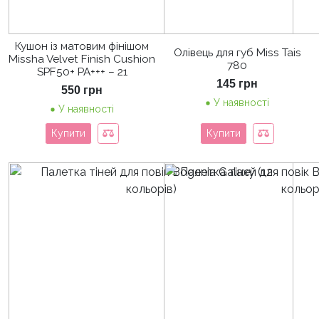
Кушон із матовим фінішом
Олівець для губ Miss Tais
Missha Velvet Finish Cushion
780
SPF50+ PA+++ – 21
145
грн
550
грн
У наявності
У наявності
Купити
Купити