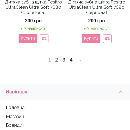
Дитяча зубна щітка Pesitro
Дитяча зубна щітка Pesitro
UltraClean Ultra Soft 7680
UltraClean Ultra Soft 7680
(фіолетова)
(червона)
200
грн
200
грн
У наявності
У наявності
Купити
Купити
1
2
3
4
→
Навігація
Головна
Магазин
Бренди