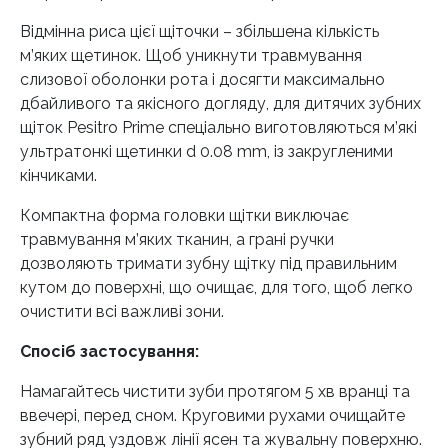
Відмінна риса цієї щіточки – збільшена кількість
м’яких щетинок. Щоб уникнути травмування
слизової оболонки рота і досягти максимально
дбайливого та якісного догляду, для дитячих зубних
щіток Pesitro Prime спеціально виготовляються м’які
ультратонкі щетинки d 0.08 mm, із закругленими
кінчиками.
Компактна форма головки щітки виключає
травмування м’яких тканин, а грані ручки
дозволяють тримати зубну щітку під правильним
кутом до поверхні, що очищає, для того, щоб легко
очистити всі важливі зони.
Спосіб застосування:
Намагайтесь чистити зуби протягом 5 хв вранці та
ввечері, перед сном. Круговими рухами очищайте
зубний ряд уздовж лінії ясен та жувальну поверхню.