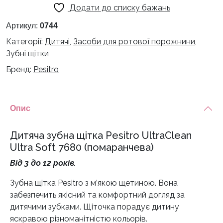
Додати до списку бажань
Pesitro
UltraClean
Артикул:
0744
Ultra
Категорії:
Дитячі
,
Засоби для ротової порожнини
,
Soft
Зубні щітки
7680
Бренд:
Pesitro
(помаранчева)
кількість
Опис
Дитяча зубна щітка Pesitro UltraClean
Ultra Soft 7680 (помаранчева)
Від 3 до 12 років.
Зубна щітка Pesitro з м’якою щетиною. Вона
забезпечить якісний та комфортний догляд за
дитячими зубками. Щіточка порадує дитину
яскравою різноманітністю кольорів.