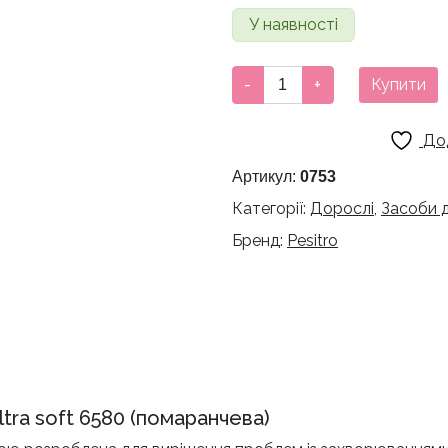
У наявності
Зубна
-
+
Купити
щітка
Pesitro
До
UltraClean
Ultra
Артикул:
0753
soft
Категорії:
Дорослі
,
Засоби 
6580
Бренд:
Pesitro
(помаранчева)
кількість
ltra soft 6580 (помаранчева)