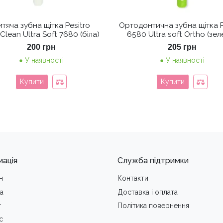
тяча зубна щітка Pesitro
Ортодонтична зубна щітка P
aClean Ultra Soft 7680 (біла)
6580 Ultra soft Ortho (зел
200
грн
205
грн
У наявності
У наявності
Купити
Купити
мація
Служба підтримки
н
Контакти
а
Доставка i оплата
т
Політика повернення
с