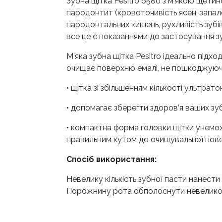
Зубна щітка Pesitro 6580 з м’якою щетин
пародонтит (кровоточивість ясен, запале
пародонтальних кишень, рухливість зубів
все це є показаннями до застосування зу
М’яка зубна щітка Pesitro ідеально підх
очищає поверхню емалі, не пошкоджуючи
• щітка зі збільшенням кількості ультрат
• допомагає зберегти здоров’я ваших з
• компактна форма головки щітки унемож
правильним кутом до очищувальної повер
Спосіб використання:
Невелику кількість зубної пасти нанест
Порожнину рота обполоснути невеликою 