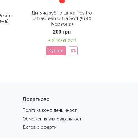
Дитяча зубна щітка Pesitro
esitro
UltraClean Ultra Soft 7680
ена)
(червона)
200
грн
У наявності
Купити
Додатково
Політика конфіденційності
Обмеження вiдповiдальностi
Договір оферти