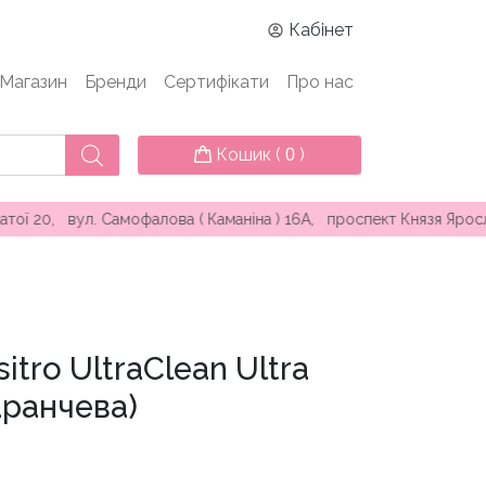
Кабінет
Магазин
Бренди
Сертифікати
Про нас
Кошик (
)
0
вул. Самофалова ( Каманіна ) 16А, проспект Князя Ярослава Му
itro UltraClean Ultra
аранчева)