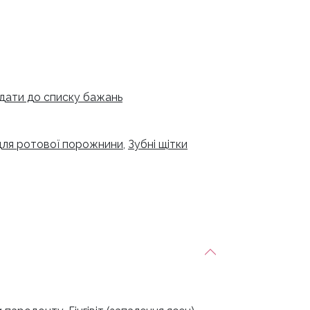
дати до списку бажань
для ротової порожнини
,
Зубні щітки