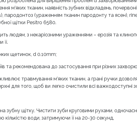
ою розроблена для вирішення проблем із захворюваннями п
ння м’яких тканин, наявність зубних відкладень, почервон
), пародонтоз (ураженням тканин пародонту та ясен), гіпе
бної щітки Pesitro 6580.
одить людям, з некаріозними ураженнями – ерозія та клиноп
 її.
онких щетинок, d 0.10mm;
убів та рекомендована до застосування при різних захвор
ливлює травмування м’яких тканин, а грані ручки дозвол
хні для того, щоб ви легко очистили всі важкодоступні з
и на зубну щітку. Чистити зуби круговими рухами, одноча
кількістю води, затримуючи її на 20-30 секунд.