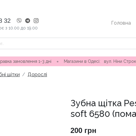
8 32
Головна
є з 10.00 до 19.00
овлення 1-3 дні ∘ Магазини в Одесі: вул. Ніни Строкатої 20, 
бні щітки
Дорослі
Зубна щітка Pes
soft 6580 (пом
200
грн