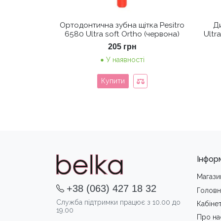
Ортодонтична зубна щітка Pesitro
Ди
6580 Ultra soft Ortho (червона)
Ultr
205
грн
У наявності
Купити
Інфор
Магази
+38 (063) 427 18 32
Головн
Служба підтримки працює з 10.00 до
Кабіне
19.00
Про на