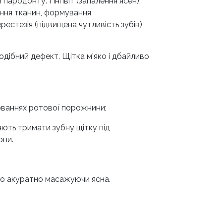
ародонту. Гінгівіт (запалення ясен),
іння тканин, формування
рестезія (підвищена чутливість зубів)
одібний дефект. Щітка м’яко і дбайливо
юваннях ротової порожнини;
яють тримати зубну щітку під
они.
сно акуратно масажуючи ясна.