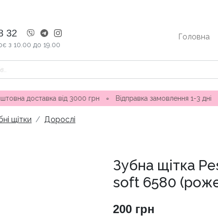
8 32
Головна
є з 10.00 до 19.00
тавка від 3000 грн
∘
Відправка замовлення 1-3 дні ∘ Магазин
бні щітки
Дорослі
Зубна щітка Pes
soft 6580 (рож
200
грн