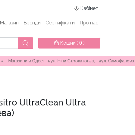
Кабінет
Магазин
Бренди
Сертифікати
Про нас
Кошик (
)
0
и в Одесі: вул. Ніни Строкатої 20, вул. Самофалова ( Каманін
itro UltraClean Ultra
ева)