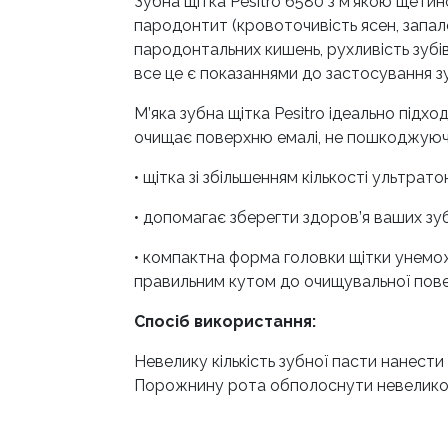
Зубна щітка Pesitro 6580 з м’якою щетин
пародонтит (кровоточивість ясен, запале
пародонтальних кишень, рухливість зубів
все це є показаннями до застосування зу
М’яка зубна щітка Pesitro ідеально підх
очищає поверхню емалі, не пошкоджуючи
• щітка зі збільшенням кількості ультрат
• допомагає зберегти здоров’я ваших з
• компактна форма головки щітки унемож
правильним кутом до очищувальної повер
Спосіб використання:
Невелику кількість зубної пасти нанест
Порожнину рота обполоснути невеликою 