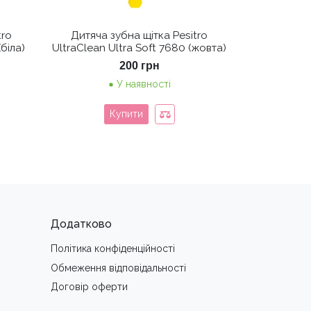
tro
Дитяча зубна щітка Pesitro
(біла)
UltraClean Ultra Soft 7680 (жовта)
200
грн
У наявності
Купити
Додатково
Політика конфіденційності
Обмеження вiдповiдальностi
Договір оферти