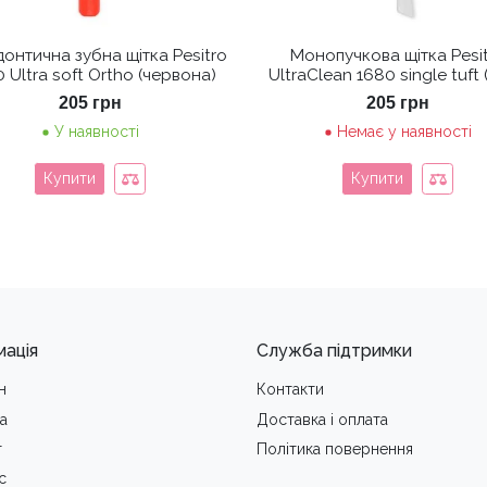
онтична зубна щітка Pesitro
Монопучкова щітка Pesi
 Ultra soft Ortho (червона)
UltraClean 1680 single tuft 
205
грн
205
грн
У наявності
Немає у наявності
Купити
Купити
мація
Служба підтримки
н
Контакти
а
Доставка i оплата
т
Політика повернення
с