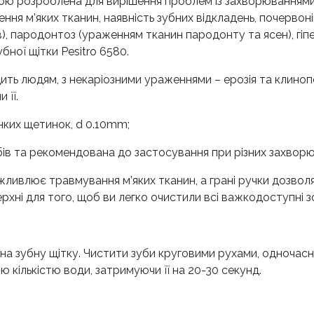
ою розроблена для вирішення проблем із захворюваннями п
ння м’яких тканин, наявність зубних відкладень, почервон
), пародонтоз (ураженням тканин пародонту та ясен), гіпе
бної щітки Pesitro 6580.
одить людям, з некаріозними ураженнями – ерозія та клиноп
 її.
онких щетинок, d 0.10mm;
убів та рекомендована до застосування при різних захвор
ливлює травмування м’яких тканин, а грані ручки дозвол
хні для того, щоб ви легко очистили всі важкодоступні з
и на зубну щітку. Чистити зуби круговими рухами, одноча
кількістю води, затримуючи її на 20-30 секунд.