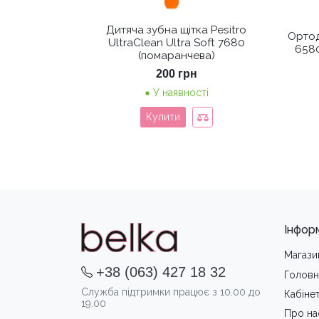
Дитяча зубна щітка Pesitro
Ортод
UltraClean Ultra Soft 7680
6580
(помаранчева)
200
грн
У наявності
Купити
Інфор
Магази
+38 (063) 427 18 32
Головн
Служба підтримки працює з 10.00 до
Кабіне
19.00
Про на