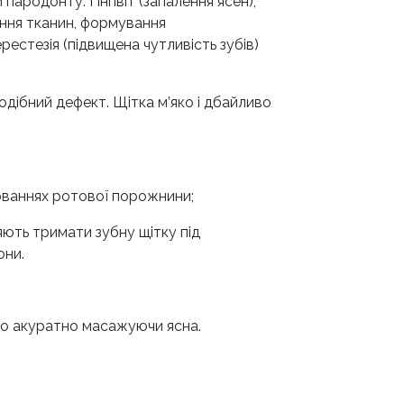
ародонту. Гінгівіт (запалення ясен),
іння тканин, формування
рестезія (підвищена чутливість зубів)
одібний дефект. Щітка м’яко і дбайливо
юваннях ротової порожнини;
яють тримати зубну щітку під
они.
сно акуратно масажуючи ясна.