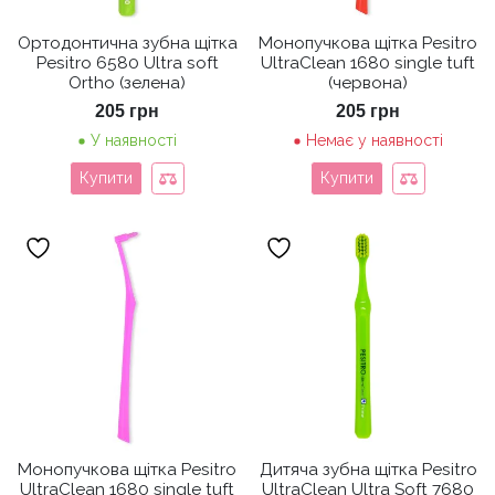
Ортодонтична зубна щітка
Монопучкова щітка Pesitro
Pesitro 6580 Ultra soft
UltraClean 1680 single tuft
Ortho (зелена)
(червона)
205
грн
205
грн
У наявності
Немає у наявності
Купити
Купити
Монопучкова щітка Pesitro
Дитяча зубна щітка Pesitro
UltraClean 1680 single tuft
UltraClean Ultra Soft 7680