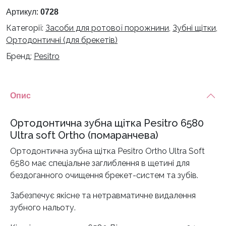
6580
Артикул:
0728
Ultra
Категорії:
Засоби для ротової порожнини
,
Зубні щітки
,
soft
Ортодонтичні (для брекетів)
Ortho
Бренд:
Pesitro
(помаранчева)
кількість
Опис
Ортодонтична зубна щітка Pesitro 6580
Ultra soft Ortho (помаранчева)
Ортодонтична зубна щітка Pesitro Ortho Ultra Soft
6580 має спеціальне заглиблення в щетині для
бездоганного очищення брекет-систем та зубів.
Забезпечує якісне та нетравматичне видалення
зубного нальоту.