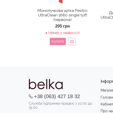
Монопучкова щітка Pesitro
Ди
UltraClean 1680 single tuft
UltraC
(червона)
205
грн
Немає у наявності
Купити
Інфор
Магази
+38 (063) 427 18 32
Головн
Служба підтримки працює з 10.00 до
Кабіне
19.00
Про на