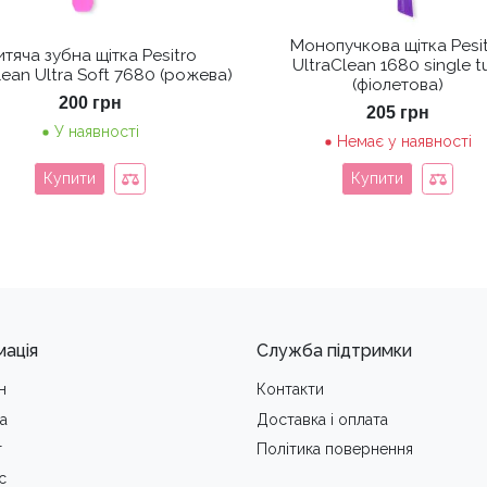
Монопучкова щітка Pesi
тяча зубна щітка Pesitro
UltraClean 1680 single t
lean Ultra Soft 7680 (рожева)
(фіолетова)
200
грн
205
грн
У наявності
Немає у наявності
Купити
Купити
мація
Служба підтримки
н
Контакти
а
Доставка i оплата
т
Політика повернення
с