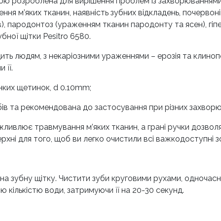
ою розроблена для вирішення проблем із захворюваннями п
ння м’яких тканин, наявність зубних відкладень, почервон
), пародонтоз (ураженням тканин пародонту та ясен), гіпе
бної щітки Pesitro 6580.
одить людям, з некаріозними ураженнями – ерозія та клиноп
 її.
онких щетинок, d 0.10mm;
убів та рекомендована до застосування при різних захвор
ливлює травмування м’яких тканин, а грані ручки дозвол
хні для того, щоб ви легко очистили всі важкодоступні з
и на зубну щітку. Чистити зуби круговими рухами, одноча
кількістю води, затримуючи її на 20-30 секунд.