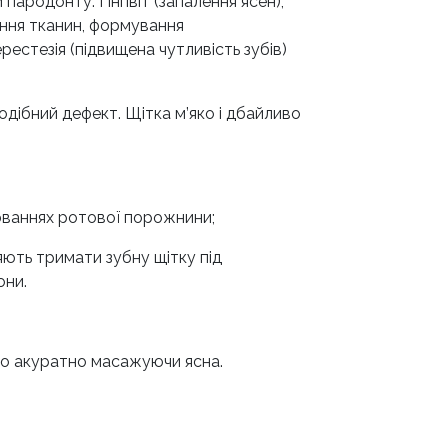
ародонту. Гінгівіт (запалення ясен),
іння тканин, формування
рестезія (підвищена чутливість зубів)
одібний дефект. Щітка м’яко і дбайливо
юваннях ротової порожнини;
яють тримати зубну щітку під
они.
сно акуратно масажуючи ясна.