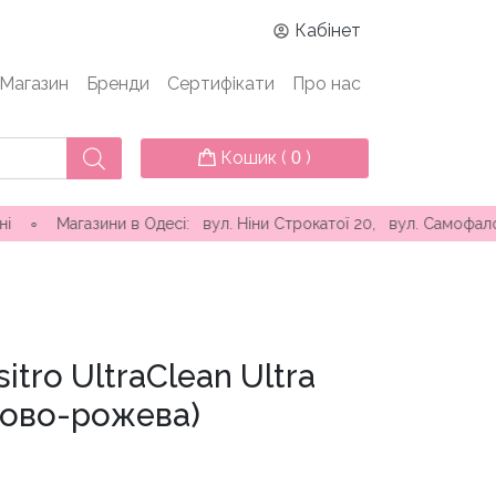
Кабінет
Магазин
Бренди
Сертифікати
Про нас
Кошик (
)
0
азини в Одесі: вул. Ніни Строкатої 20, вул. Самофалова ( Кам
itro UltraClean Ultra
ново-рожева)