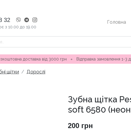
8 32
Головна
є з 10.00 до 19.00
 доставка від 3000 грн
∘
Відправка замовлення 1-3 дні ∘ Маг
бні щітки
Дорослі
Зубна щітка Pes
soft 6580 (нео
200
грн