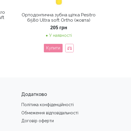
tro
Ортодонтична зубна щітка Pesitro
uft
6580 Ultra soft Ortho (жовта)
205
грн
У наявності
Купити
Додатково
Політика конфіденційності
Обмеження вiдповiдальностi
Договір оферти