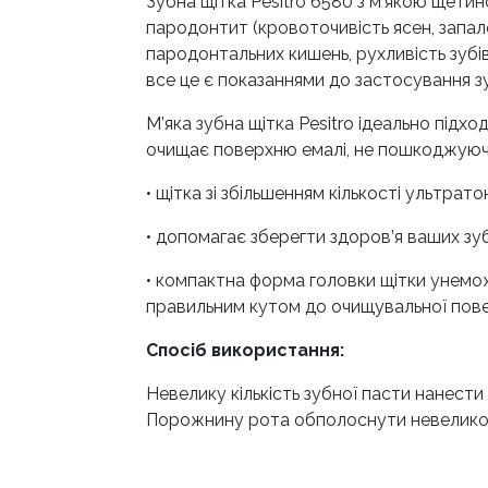
Зубна щітка Pesitro 6580 з м’якою щетин
пародонтит (кровоточивість ясен, запале
пародонтальних кишень, рухливість зубів
все це є показаннями до застосування зу
М’яка зубна щітка Pesitro ідеально підх
очищає поверхню емалі, не пошкоджуючи
• щітка зі збільшенням кількості ультрат
• допомагає зберегти здоров’я ваших з
• компактна форма головки щітки унемож
правильним кутом до очищувальної повер
Спосіб використання:
Невелику кількість зубної пасти нанест
Порожнину рота обполоснути невеликою 