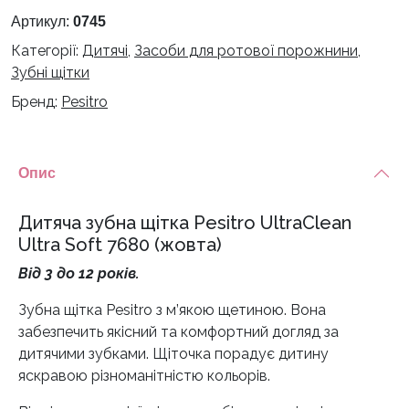
UltraClean
Артикул:
0745
Ultra
Категорії:
Дитячі
,
Засоби для ротової порожнини
,
Soft
Зубні щітки
7680
Бренд:
Pesitro
(жовта)
кількість
Опис
Дитяча зубна щітка Pesitro UltraClean
Ultra Soft 7680 (жовта)
Від 3 до 12 років.
Зубна щітка Pesitro з м’якою щетиною. Вона
забезпечить якісний та комфортний догляд за
дитячими зубками. Щіточка порадує дитину
яскравою різноманітністю кольорів.