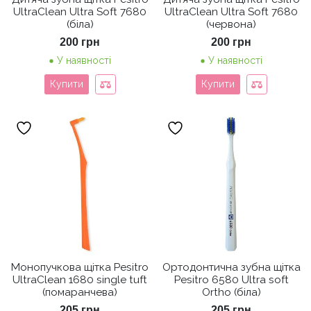
UltraClean Ultra Soft 7680
UltraClean Ultra Soft 7680
(біла)
(червона)
200
грн
200
грн
У наявності
У наявності
Купити
Купити
Монопучкова щітка Pesitro
Ортодонтична зубна щітка
UltraClean 1680 single tuft
Pesitro 6580 Ultra soft
(помаранчева)
Ortho (біла)
205
грн
205
грн