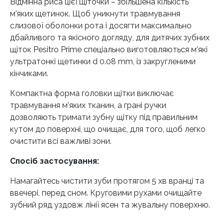
Відмінна риса цієї щіточки – збільшена кількість
м’яких щетинок. Щоб уникнути травмування
слизової оболонки рота і досягти максимально
дбайливого та якісного догляду, для дитячих зубних
щіток Pesitro Prime спеціально виготовляються м’які
ультратонкі щетинки d 0.08 mm, із закругленими
кінчиками.
Компактна форма головки щітки виключає
травмування м’яких тканин, а грані ручки
дозволяють тримати зубну щітку під правильним
кутом до поверхні, що очищає, для того, щоб легко
очистити всі важливі зони.
Спосіб застосування:
Намагайтесь чистити зуби протягом 5 хв вранці та
ввечері, перед сном. Круговими рухами очищайте
зубний ряд уздовж лінії ясен та жувальну поверхню.