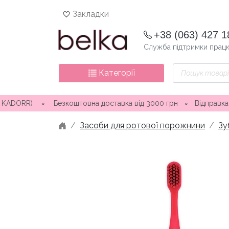
Skip
Закладки
to
content
+38 (063) 427 1
Служба підтримки працю
Пошук
Категорії
товарів
R) ∘ Безкоштовна доставка від 3000 грн
∘
Відправка замовлен
Засоби для ротової порожнини
Зу