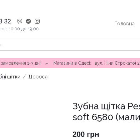
8 32
Головна
є з 10.00 до 19.00
ня 1-3 дні ∘ Магазини в Одесі: вул. Ніни Строкатої 20, вул. 
бні щітки
Дорослі
Зубна щітка Pes
soft 6580 (мал
200
грн