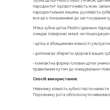
Зубна щітка Pesitro 6580 з м’якою щетин
пародонтит (кровоточивість ясен, запале
пародонтальних кишень, рухливість зубів
все це є показаннями до застосування зу
М’яка зубна щітка Pesitro ідеально підх
очищає поверхню емалі, не пошкоджуючи
• щітка зі збільшенням кількості ультрат
• допомагає зберегти здоров’я ваших з
• компактна форма головки щітки унемож
правильним кутом до очищувальної повер
Спосіб використання:
Невелику кількість зубної пасти нанест
Порожнину рота обполоснути невеликою 