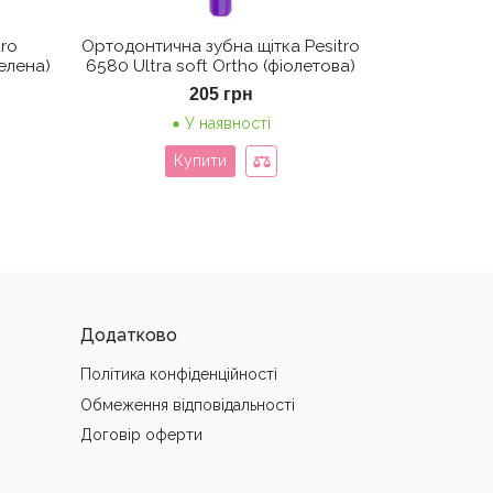
tro
Ортодонтична зубна щітка Pesitro
зелена)
6580 Ultra soft Ortho (фіолетова)
205
грн
У наявності
Купити
Додатково
Політика конфіденційності
Обмеження вiдповiдальностi
Договір оферти