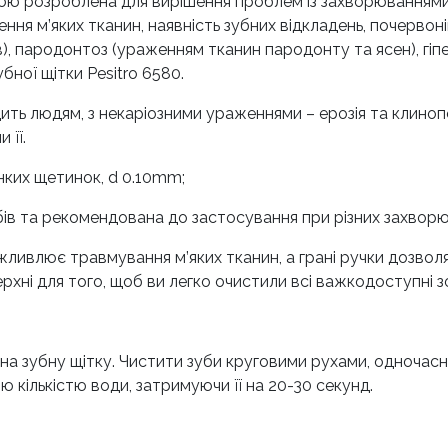
ою розроблена для вирішення проблем із захворюваннями п
ння м’яких тканин, наявність зубних відкладень, почервон
), пародонтоз (ураженням тканин пародонту та ясен), гіпе
бної щітки Pesitro 6580.
одить людям, з некаріозними ураженнями – ерозія та клиноп
 її.
онких щетинок, d 0.10mm;
убів та рекомендована до застосування при різних захвор
ливлює травмування м’яких тканин, а грані ручки дозвол
хні для того, щоб ви легко очистили всі важкодоступні з
и на зубну щітку. Чистити зуби круговими рухами, одноча
кількістю води, затримуючи її на 20-30 секунд.