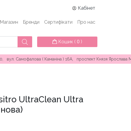
Кабінет
Магазин
Бренди
Сертифікати
Про нас
Кошик (
)
0
Самофалова ( Каманіна ) 16А, проспект Князя Ярослава Мудрого
itro UltraClean Ultra
инова)