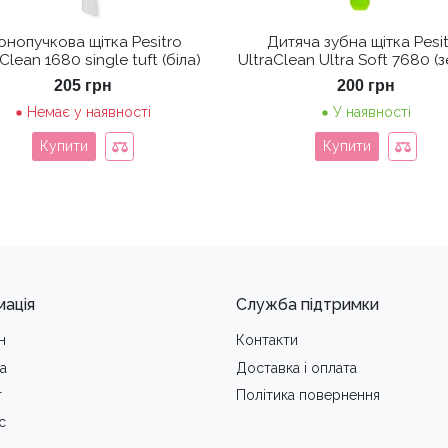
нопучкова щітка Pesitro
Дитяча зубна щітка Pesi
Clean 1680 single tuft (біла)
UltraClean Ultra Soft 7680 (
205
грн
200
грн
Немає у наявності
У наявності
Купити
Купити
мація
Служба підтримки
н
Контакти
а
Доставка i оплата
т
Політика повернення
с