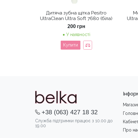
Дитяча зубна щітка Pesitro
Мо
UltraClean Ultra Soft 7680 (біла)
Ultra
200
грн
У наявності
Купити
Інфор
Магази
+38 (063) 427 18 32
Головн
Служба підтримки працює з 10.00 до
Кабіне
19.00
Про на