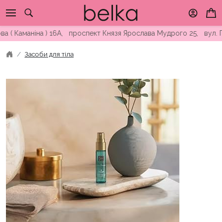
Skip
to
content
Каманіна ) 16А, проспект Князя Ярослава Мудрого 25, вул. Перл
Засоби для тіла