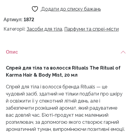
тіла
Додати до списку бажань
та
волосся
Артикул:
1872
Rituals
Категорії:
Засоби для тіла
,
Парфуми та спреї-місти
The
Ritual
of
Опис
Karma
Hair
&
Спрей для тіла та волосся Rituals The Ritual of
Body
Karma Hair & Body Mist, 20 мл
Mist,
Cпрей для тіла і волосся бренда Rituals — це
20
чудовий засіб, здатний не тільки подбати про шкіру
мл
й освіжити її у спекотний літній день, але і
кількість
забезпечити розкішний аромат, який радуватиме
вас довгий час. Б’юті-продукт має маленький
розпилювач, за допомогою якого створює гарний
ароматичний туман, випромінюючи позитивні емоції.