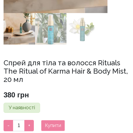
Спрей для тіла та волосся Rituals
The Ritual of Karma Hair & Body Mist,
20 мл
380
грн
У наявності
Спрей
-
+
Купити
для