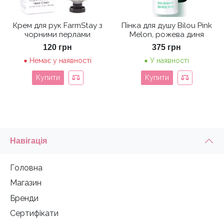
Крем для рук FarmStay з
Пінка для душу Bilou Pink
чорними перлами
Melon, рожева диня
120
грн
375
грн
Немає у наявності
У наявності
Купити
Купити
Навігація
Головна
Магазин
Бренди
Сертифікати