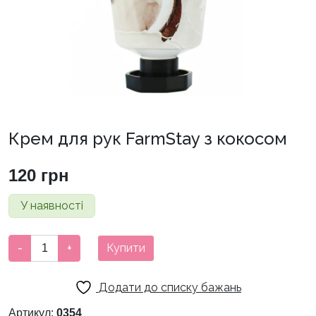
Крем для рук FarmStay з кокосом
120
грн
У наявності
Крем
-
+
Купити
для
рук
Додати до списку бажань
FarmStay
з
Артикул:
0354