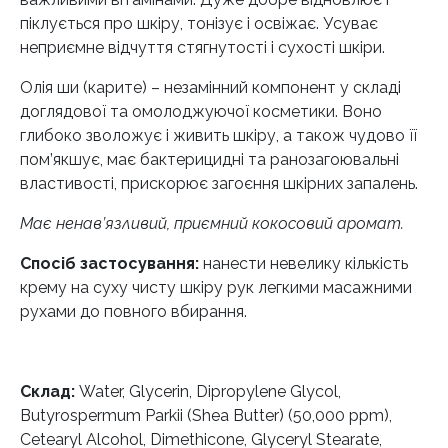
піклується про шкіру, тонізує і освіжає. Усуває
неприємне відчуття стягнутості і сухості шкіри.
Олія ши (карите) – незамінний компонент у складі
доглядової та омолоджуючої косметики. Воно
глибоко зволожує і живить шкіру, а також чудово її
пом’якшує, має бактерицидні та ранозагоювальні
властивості, прискорює загоєння шкірних запалень.
Має ненав’язливий, приємний кокосовий аромат.
Спосіб застосування:
нанести невелику кількість
крему на суху чисту шкіру рук легкими масажними
рухами до повного вбирання.
Склад:
Water, Glycerin, Dipropylene Glycol,
Butyrospermum Parkii (Shea Butter) (50,000 ppm),
Cetearyl Alcohol, Dimethicone, Glyceryl Stearate,