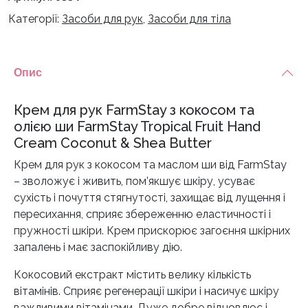
кокосом
Категорії:
Засоби для рук
,
Засоби для тіла
кількість
Опис
Крем для рук FarmStay з кокосом та
олією ши FarmStay Tropical Fruit Hand
Cream Coconut & Shea Butter
Крем для рук з кокосом та маслом ши від FarmStay
– зволожує і живить, пом’якшує шкіру, усуває
сухість і почуття стягнутості, захищає від лущення і
пересихання, сприяє збереженню еластичності і
пружності шкіри. Крем прискорює загоєння шкірних
запалень і має заспокійливу дію.
Кокосовий екстракт містить велику кількість
вітамінів. Сприяє регенерації шкіри і насичує шкіру
важливими вітамінами. Дуже добре відновлює і