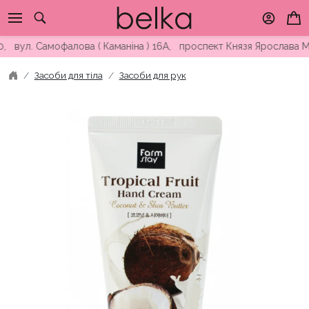
Skip
to
content
. Самофалова ( Каманіна ) 16А, проспект Князя Ярослава Мудро
Засоби для тіла
Засоби для рук