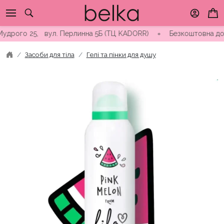
Skip
to
content
дрого 25, вул. Перлинна 5Б (ТЦ KADORR) ∘ Безкоштовна доставк
Засоби для тіла
Гелі та пінки для душу