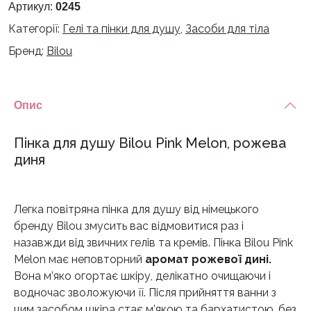
Pink
Артикул:
0245
Melon,
Категорії:
Гелі та пінки для душу
,
Засоби для тіла
рожева
Бренд:
Bilou
диня
кількість
Опис
Пінка для душу Bilou Pink Melon, рожева
диня
Легка повітряна пінка для душу від німецького
бренду Bilou змусить вас відмовитися раз і
назавжди від звичних гелів та кремів. Пінка Bilou Pink
Melon має неповторний
аромат рожевої дині.
Вона м’яко огортає шкіру, делікатно очищаючи і
водночас зволожуючи її. Після прийняття ванни з
цим засобом шкіра стає м’якою та бархатистою, без