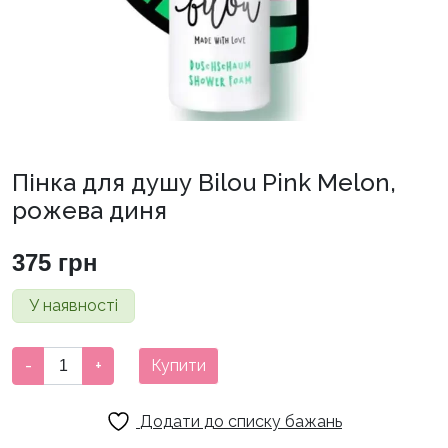
Пінка для душу Bilou Pink Melon,
рожева диня
375
грн
У наявності
Пінка
-
+
Купити
для
душу
Додати до списку бажань
Bilou