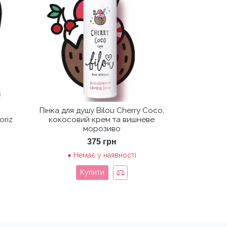
Пінка для душу Bilou Cherry Coco,
oriz
кокосовий крем та вишневе
морозиво
ьна
точна
а:
375
грн
8 грн.
Немає у наявності
Купити