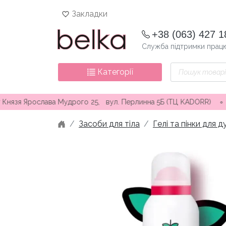
Skip
Закладки
to
content
+38 (063) 427 1
Служба підтримки працю
Пошук
Категорії
товарів
Ярослава Мудрого 25, вул. Перлинна 5Б (ТЦ KADORR) ∘ Безкошто
Засоби для тіла
Гелі та пінки для 