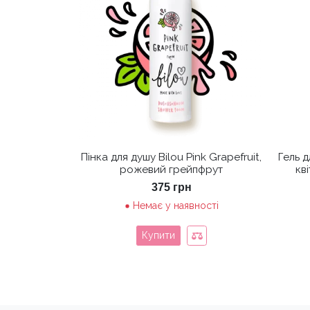
Пінка для душу Bilou Pink Grapefruit,
Гель д
рожевий грейпфрут
кв
375
грн
Немає у наявності
Купити