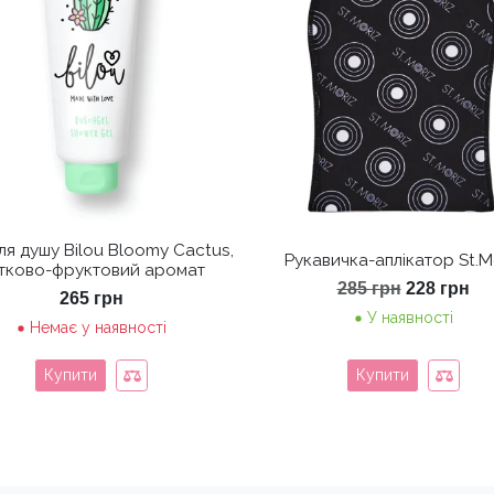
ля душу Bilou Bloomy Cactus,
Рукавичка-аплікатор St.M
ітково-фруктовий аромат
Оригінал
По
285
грн
228
грн
265
грн
ціна:
цін
У наявності
285 грн.
22
Немає у наявності
Купити
Купити