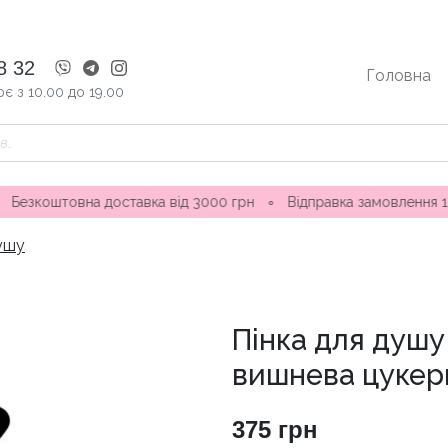
8 32
Головна
є з 10.00 до 19.00
вна доставка від 3000 грн
∘
Відправка замовлення 1-3 дні ∘ 
душу
Пінка для душу 
вишнева цукер
375
грн