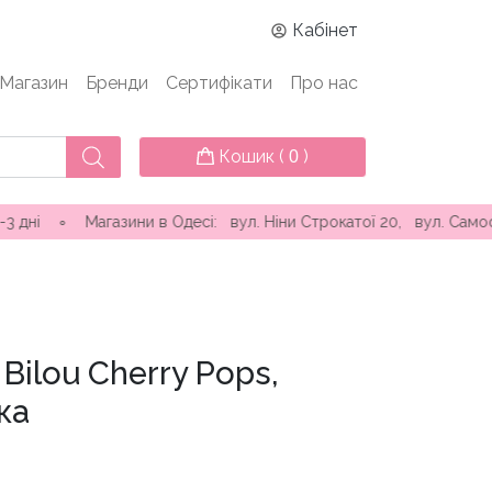
Кабінет
Магазин
Бренди
Сертифікати
Про нас
Кошик (
)
0
Магазини в Одесі: вул. Ніни Строкатої 20, вул. Самофалова ( 
Bilou Cherry Pops,
ка