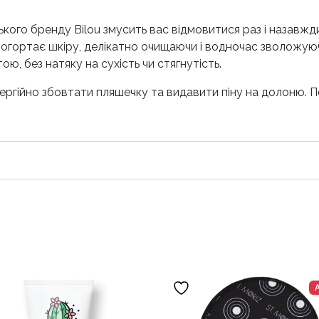
ького бренду Bilou змусить вас відмовитися раз і назавжди
огортає шкіру, делікатно очищаючи і водночас зволожуючи
ю, без натяку на сухість чи стягнутість.
ргійно збовтати пляшечку та видавити піну на долоню. Пос