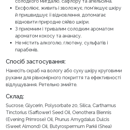
солодкого мигдалю, сафлору та апельсина.
Ексфоліює, живить і зволожує, пом’якшує шкіру
й пришвидшує її відновлення, допомагає
відновити природне сяйво шкіри.
З приємним і тривалим солодким ароматом
ароматом кокосу та ананасу.
Не містить алкоголю, глютену, сульфатів і
парабенів.
Спосіб застосування:
Нанесіть скраб на вологу або суху шкіру круговими
рухами для рівномірного покриття та ефективності
відлущування. Ретельно змийте.
Склад:
Sucrose, Glycerin, Polysorbate 20, Silica, Carthamus
Tinctorius (Safflower) Seed Oil, Oenothera Biennis
(Evening Primrose) Oil, Prunus Amygdalus Dulcis
(Sweet Almond) Oil, Butyrospermum Parkii (Shea)