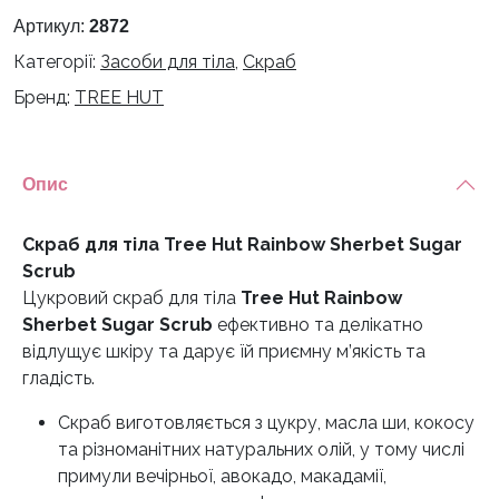
Hut
Артикул:
2872
Rainbow
Категорії:
Засоби для тіла
,
Скраб
Sherbet
Бренд:
TREE HUT
Sugar
Scrub
кількість
Опис
Скраб для тіла Tree Hut Rainbow Sherbet Sugar
Scrub
Цукровий скраб для тіла
Tree Hut Rainbow
Sherbet Sugar Scrub
ефективно та делікатно
відлущує шкіру та дарує їй приємну м’якість та
гладість.
Скраб виготовляється з цукру, масла ши, кокосу
та різноманітних натуральних олій, у тому числі
примули вечірньої, авокадо, макадамії,