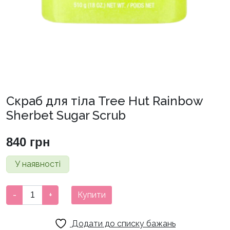
Скраб для тіла Tree Hut Rainbow
Sherbet Sugar Scrub
840
грн
У наявності
Скраб
-
+
Купити
для
тіла
Додати до списку бажань
Tree