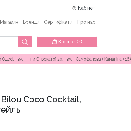
Кабінет
Магазин
Бренди
Сертифікати
Про нас
Кошик (
)
0
ул. Ніни Строкатої 20, вул. Самофалова ( Каманіна ) 16А, про
Bilou Coco Cocktail,
тейль