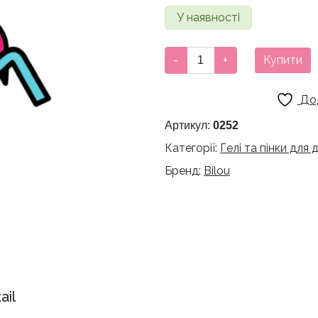
У наявності
Пінка
-
+
Купити
для
душу
До
Bilou
Coco
Артикул:
0252
Cocktail,
Категорії:
Гелі та пінки для
кокосовий
Бренд:
Bilou
коктейль
кількість
ail