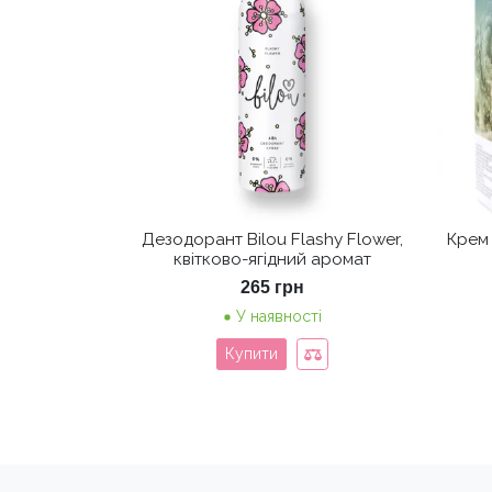
Дезодорант Bilou Flashy Flower,
Крем 
квітково-ягідний аромат
265
грн
У наявності
Купити