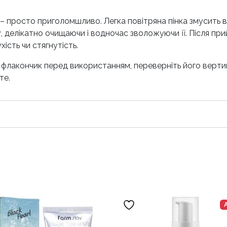
– просто приголомшливо. Легка повітряна пінка змусить в
ру, делікатно очищаючи і водночас зволожуючи її. Після пр
ість чи стягнутість.
ь флакончик перед використанням, переверніть його вертик
те.