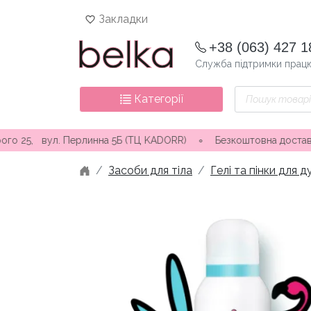
Skip
Закладки
to
content
+38 (063) 427 1
Служба підтримки працю
Пошук
Категорії
товарів
 вул. Перлинна 5Б (ТЦ KADORR) ∘ Безкоштовна доставка від 300
Засоби для тіла
Гелі та пінки для 