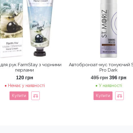
для рук FarmStay з чорними
Автобронзат-мус тонуючий S
перлами
Pro Dark
Оригінал
По
120
грн
495
грн
396
грн
ціна:
цін
Немає у наявності
У наявності
495 грн.
39
Купити
Купити