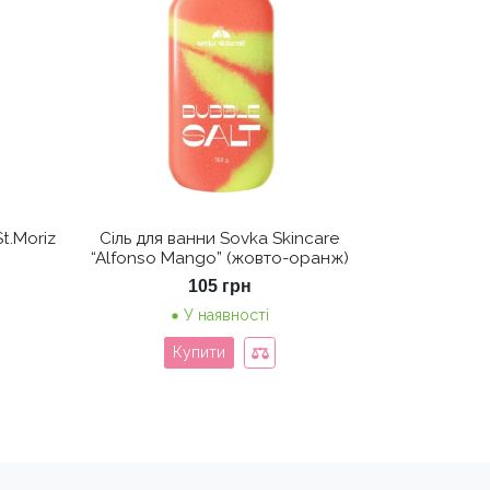
t.Moriz
Сіль для ванни Sovka Skincare
“Alfonso Mango” (жовто-оранж)
ьна
точна
105
грн
а:
У наявності
6 грн.
Купити