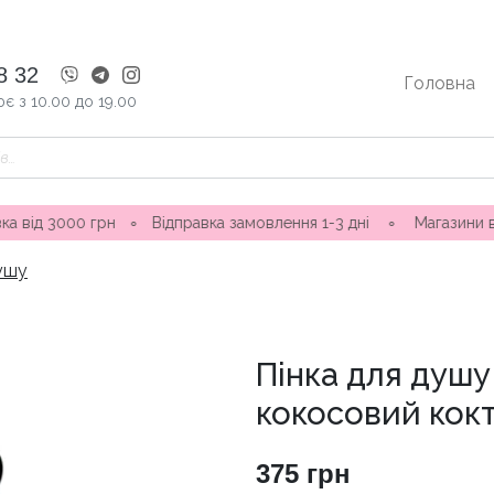
8 32
Головна
є з 10.00 до 19.00
0 грн
∘
Відправка замовлення 1-3 дні ∘ Магазини в Одесі: в
душу
Пінка для душу 
кокосовий кок
375
грн