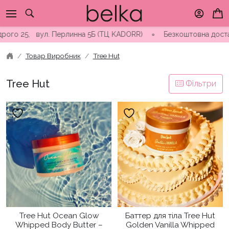
Skip
to
content
 вул. Перлинна 5Б (ТЦ KADORR) ∘ Безкоштовна доставка від 300
Товар Виробник
Tree Hut
Tree Hut
Фільтри
Tree Hut Ocean Glow
Баттер для тіла Tree Hut
Whipped Body Butter –
Golden Vanilla Whipped