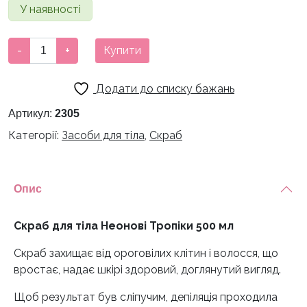
У наявності
Скраб
-
+
Купити
для
тіла
Додати до списку бажань
Неонові
Тропіки
Артикул:
2305
Mary
Категорії:
Засоби для тіла
,
Скраб
Babe
500
мл
Опис
кількість
Скраб для тіла Неонові Тропіки 500 мл
Скраб захищає від ороговілих клітин і волосся, що
вростає, надає шкірі здоровий, доглянутий вигляд.
Щоб результат був сліпучим, депіляція проходила