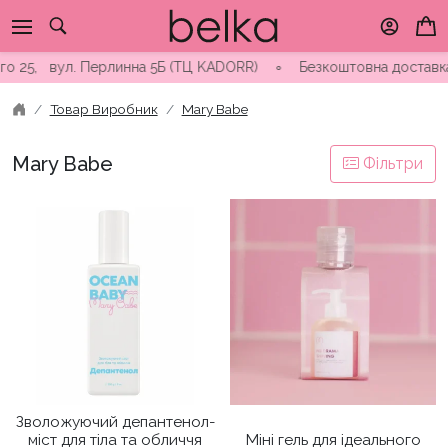
Skip
to
content
вул. Перлинна 5Б (ТЦ KADORR) ∘ Безкоштовна доставка від 3000
Товар Виробник
Mary Babe
Mary Babe
Фільтри
Зволожуючий депантенол-
міст для тіла та обличчя
Міні гель для ідеального