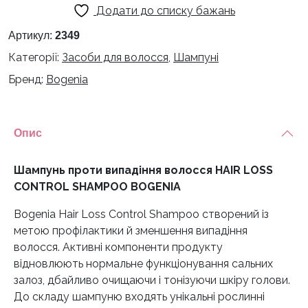
Додати до списку бажань
волосся
HAIR
Артикул:
2349
LOSS
Категорії:
Засоби для волосся
,
Шампуні
CONTROL
Бренд:
Bogenia
SHAMPOO
BOGENIA
кількість
Опис
Шампунь проти випадіння волосся HAIR LOSS
CONTROL SHAMPOO BOGENIA
Bogenia Hair Loss Control Shampoo створений із
метою профілактики й зменшення випадіння
волосся. Активні компоненти продукту
відновлюють нормальне функціонування сальних
залоз, дбайливо очищаючи і тонізуючи шкіру голови.
До складу шампуню входять унікальні рослинні