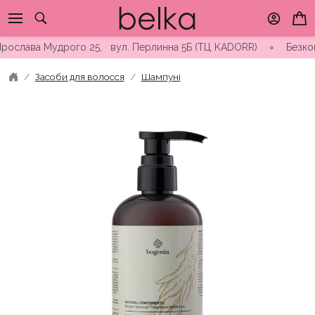
Skip
to
content
слава Мудрого 25, вул. Перлинна 5Б (ТЦ KADORR) ∘ Безкоштовна
Засоби для волосся
Шампуні