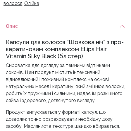
волосся
,
Олійка
кератиновим
комплексом
Ellips
Опис
Hair
Vitamin
Капсули для волосся “Шовкова ніч” з про-
Silky
кератиновим комплексом Ellips Hair
Black
Vitamin Silky Black (блістер)
(блістер)
кількість
Сироватка для догляду за темними відтінками
локонів. Цей продукт містить інтенсивний
відновлюючий і поживний комплекс на основі
натуральних масел і кератину, який зміцнює волоски,
робить їх пружними і сильними, надає їм розкішного
сяйва і здорового, доглянутого вигляду.
Продукт випускається у форматі капсул, що
дозволяє точно розраховувати необхідну дозу
засобу. Масляниста текстура швидко вбирається,