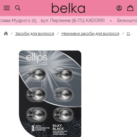
Skip
to
content
ва Мудрого 25, вул. Перлинна 5Б (ТЦ KADORR) ∘ Безкоштовна дос
Засоби для волосся
Незмивні засоби для волосся
Олійка