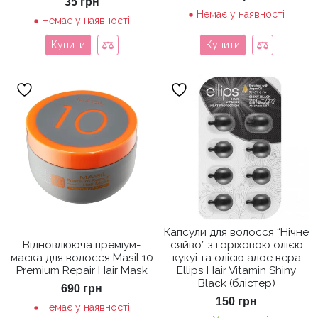
35
грн
Немає у наявності
Немає у наявності
Купити
Купити
Капсули для волосся “Нічне
Відновлююча преміум-
сяйво” з горіховою олією
маска для волосся Masil 10
кукуі та олією алое вера
Premium Repair Hair Mask
Ellips Hair Vitamin Shiny
Black (блістер)
690
грн
150
грн
Немає у наявності