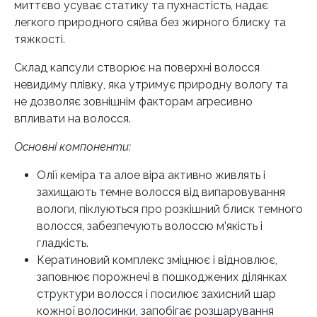
миттєво усуває статику та пухнастість, надає
легкого природного сяйва без жирного блиску та
тяжкості.
Склад капсули створює на поверхні волосся
невидиму плівку, яка утримує природну вологу та
не дозволяє зовнішнім факторам агресивно
впливати на волосся.
Основні компоненти:
Олії кеміра та алое віра активно живлять і
захищають темне волосся від випаровування
вологи, піклуються про розкішний блиск темного
волосся, забезпечують волоссю м’якість і
гладкість.
Кератиновий комплекс зміцнює і відновлює,
заповнює порожнечі в пошкоджених ділянках
структури волосся і посилює захисний шар
кожної волосинки, запобігає розшарування