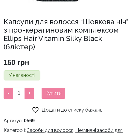
Капсули для волосся “Шовкова ніч”
з про-кератиновим комплексом
Ellips Hair Vitamin Silky Black
(блістер)
150
грн
У наявності
Капсули
-
+
Купити
для
волосся
Додати до списку бажань
"Шовкова
ніч"
Артикул:
0569
з
Категорії:
Засоби для волосся
,
Незмивні засоби для
про-